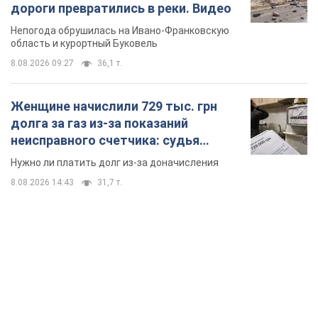
дороги превратились в реки. Видео
Непогода обрушилась на Ивано-Франковскую
область и курортный Буковель
8.08.2026 09:27
36,1 т.
Женщине начислили 729 тыс. грн
долга за газ из-за показаний
неисправного счетчика: судья
вынес неожиданное решение
Нужно ли платить долг из-за доначисления
8.08.2026 14:43
31,7 т.