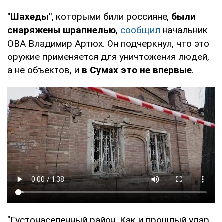
"Шахеды"
, которыми били россияне,
были
снаряжены шрапнелью
,
сообщил
начальник
ОВА Владимир Артюх. Он подчеркнул, что это
оружие применяется для уничтожения людей,
а не объектов, и
в Сумах это не впервые
.
"Густонаселенный район. Как и прошлый удар,