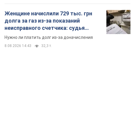
Женщине начислили 729 тыс. грн
долга за газ из-за показаний
неисправного счетчика: судья
вынес неожиданное решение
Нужно ли платить долг из-за доначисления
8.08.2026 14:43
32,3 т.