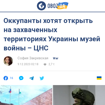
Оккупанты хотят открыть
на захваченных
территориях Украины музей
войны – ЦНС
София Закревская
War
9.12.2023 02:18
2,7 т.
16