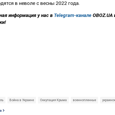
дятся в неволе с весны 2022 года.
ная информация у нас в
Telegram-канале
OBOZ.UA 
ки!
ль
Война в Украине
Оккупация Крыма
военнопленные
украинс
а