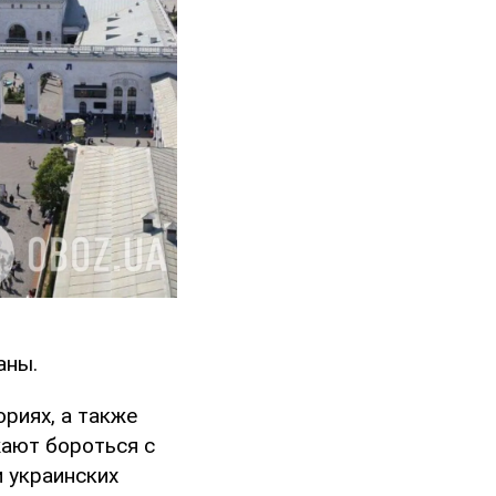
аны.
риях, а также
жают бороться с
 украинских