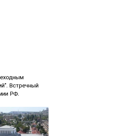
шеходным
й". Встречный
мии РФ.