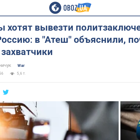
ы хотят вывезти политзаключ
оссию: в "Атеш" объяснили, п
 захватчики
ничук
War
56
5,6 т.