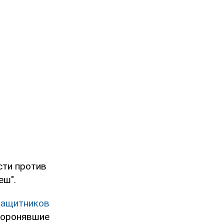
сти против
еш".
защитников
оборонявшие