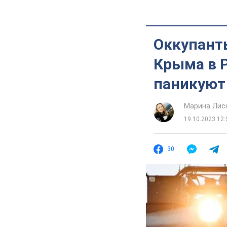
Оккупант
Крыма в Р
паникуют
Марина Лис
19.10.2023 12:
30