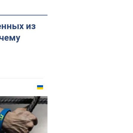
енных из
очему