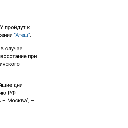
У пройдут к
жении
"Атеш"
.
 в случае
 восстание при
тинского
айшие дни
ию РФ.
 – Москва", –