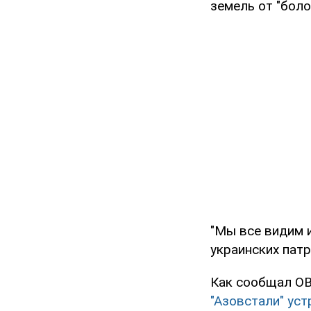
земель от "боло
"Мы все видим 
украинских патр
Как сообщал OB
"Азовстали" ус