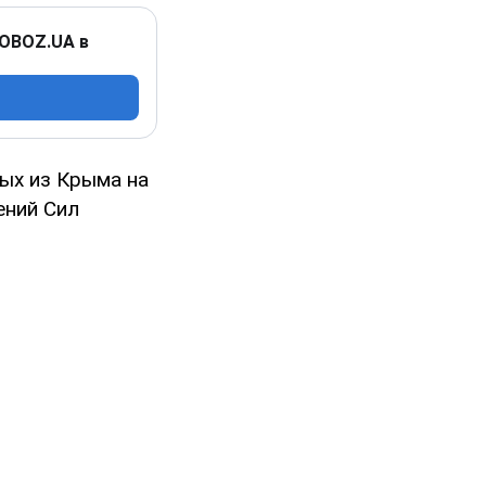
 OBOZ.UA в
ых из Крыма на
ений Сил