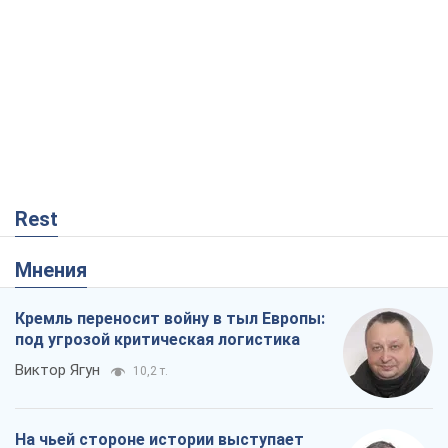
Rest
Мнения
Кремль переносит войну в тыл Европы:
под угрозой критическая логистика
Виктор Ягун
10,2 т.
На чьей стороне истории выступает
Дональд Трамп?
Виктор Каспрук
8,4 т.
О запланированной вырубке более 600
деревьев и теплотрассе: что
происходит на Теремках в Киеве
Владислав Самойленко
285