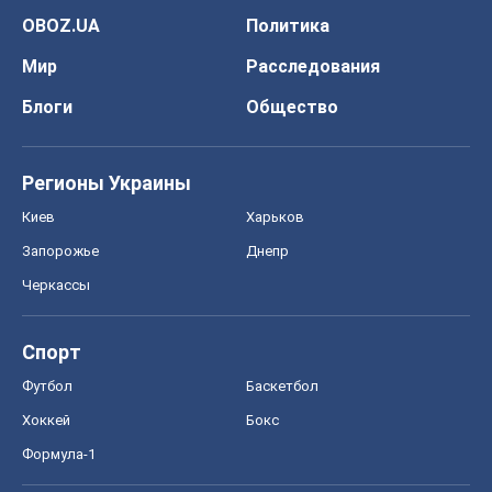
Запорожье
Днепр
Черкассы
Спорт
Футбол
Баскетбол
Хоккей
Бокс
Формула-1
Моя школа
ГДЗ
Учебники
Онлайн уроки
ДПА
ЗНО
НМТ
СНГ решебники