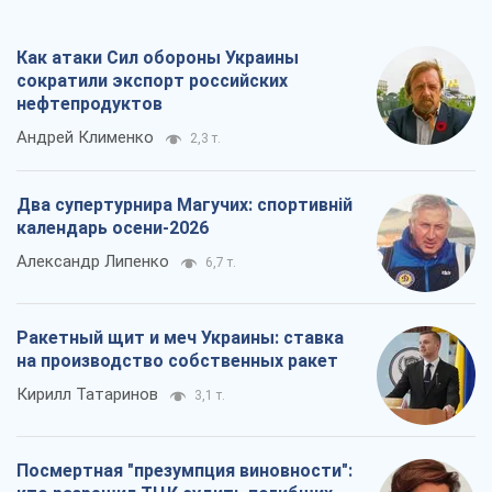
календарь осени-2026
Александр Липенко
6,7 т.
Ракетный щит и меч Украины: ставка
на производство собственных ракет
Кирилл Татаринов
3,1 т.
Посмертная "презумпция виновности":
кто разрешил ТЦК судить погибших
защитников
Марина Ставнійчук
7,0 т.
Все мнения