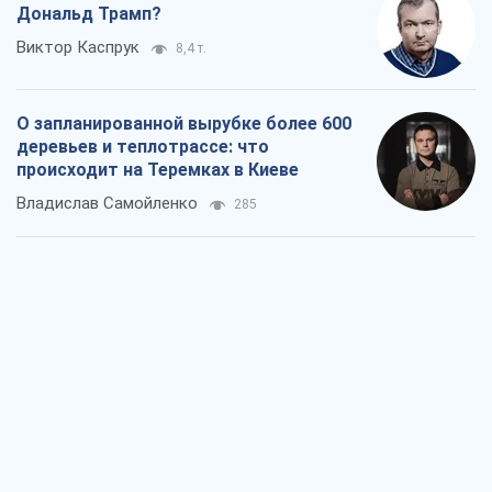
Как атаки Сил обороны Украины
сократили экспорт российских
нефтепродуктов
Андрей Клименко
2,3 т.
Два супертурнира Магучих: спортивній