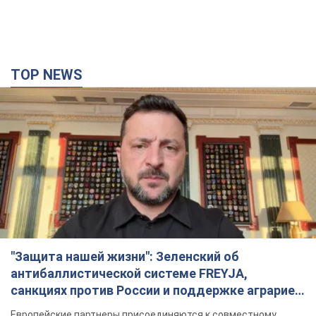
"Защита нашей жизни": Зеленский об
антибаллистической системе FREYJA,
санкциях против России и поддержке аграриев.
Видео
Европейские партнеры присоединяются к совместному
проекту
10 годин тому
72,9 т.
С 1 сентября украинским учителям повысят
зарплаты: Корецкий раскрыл подробности
Одновременно с повышением зарплат педагогам
правительство объявило об увеличении студенческих
стипендий