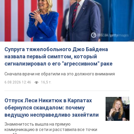
сигнализировал о его "агрессивном" раке
Сначала врачи не обратили на это должного внимания
6.08.2026 12:46
16,5 т.
Отпуск Леси Никитюк в Карпатах
обернулся скандалом: почему
ведущую несправедливо захейтили
Знаменитость вышла на прямую
коммуникацию в сети и расставила все точки
над "i"
6.08.2026 17:32
13,2 т.
"Динамо" с победы стартовало в
квалификации Лиги конференций.
Видео
Матч прошел в Люблине