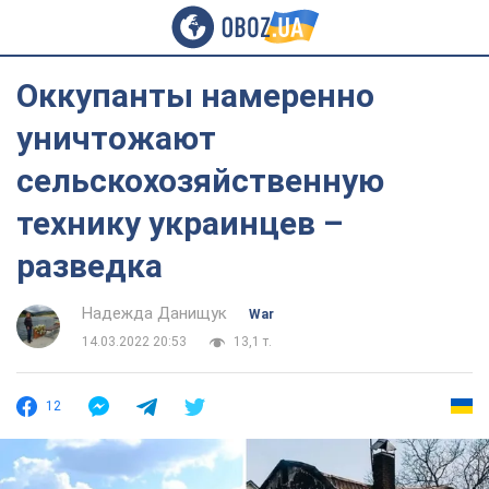
Оккупанты намеренно
уничтожают
сельскохозяйственную
технику украинцев –
разведка
Надежда Данищук
War
14.03.2022 20:53
13,1 т.
12