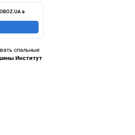
 OBOZ.UA в
ивать спальные
шены Институт