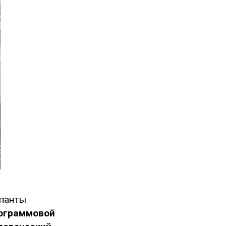
упанты
ограммовой