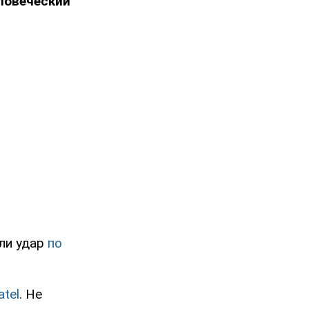
ловеческий
сли удар
по
atel
. Не