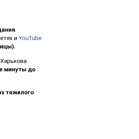
дания
.
етях и
YouTube
ицы).
 Харькова
е минуты до
из тяжелого