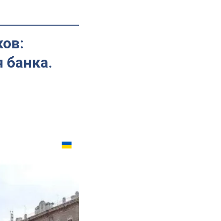
ов:
 банка.