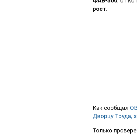
ФАБ-500
, от к
рост
.
Как сообщал
O
Дворцу Труда, 
Только провере