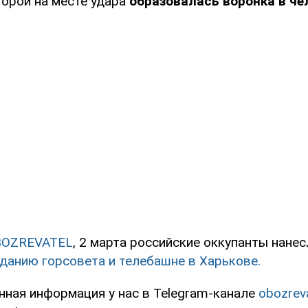
оторой на месте удара
образовалась воронка в че
BOZREVATEL
, 2 марта российские оккупанты нане
зданию горсовета и телебашне в Харькове.
нная информация у нас в Telegram-канале
obozrev