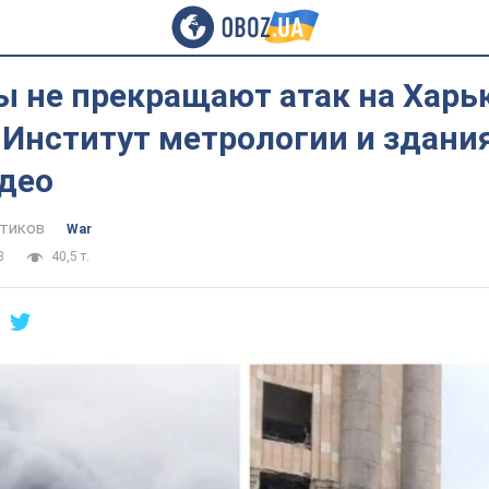
 не прекращают атак на Харьк
Институт метрологии и здания
идео
тиков
War
3
40,5 т.