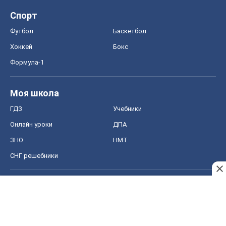
СНГ решебники
Авто
Тест Драйв
Электромобили
Акции
Сервис
Food Oboz
Рецепты
Напитки
Диеты
Экономика
Рынки и компании
Mакроэкономика
MedOboz