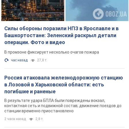
в Лозовой в Харьковской области: есть
погибшие и раненые
В результате удара БПЛА были повреждены вокзал,
контактная сеть и подвижной состав; движение поездов до
станции временно приостановлено
2 часа назад
2,8 т.
ВАКС избрал меру пресечения экс-послу
Украины в США Стефанишиной: что известно о
деле
Суд не полностью удовлетворил ходатайство прокуратуры
2 часа назад
7,1 т.