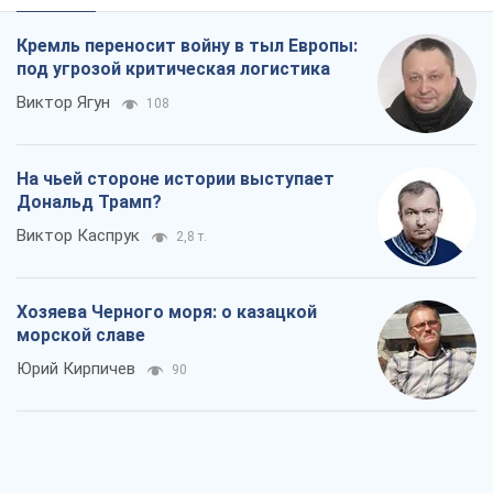
Хозяева Черного моря: о казацкой
морской славе
Юрий Кирпичев
90
"Поколение оливье": привычка к
русскому оказалась сильнее войны
Руслан Горовой
1,7 т.