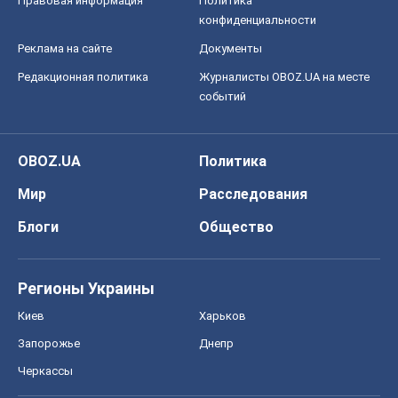
Регионы Украины
Киев
Харьков
Запорожье
Днепр
Черкассы
Спорт
Футбол
Баскетбол
Хоккей
Бокс
Формула-1
Моя школа
ГДЗ
Учебники
Онлайн уроки
ДПА
ЗНО
НМТ