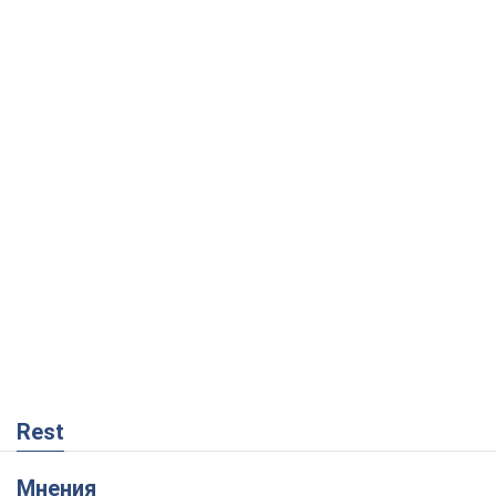
Rest
Мнения
Кремль переносит войну в тыл Европы:
под угрозой критическая логистика
Виктор Ягун
108
На чьей стороне истории выступает
Дональд Трамп?
Виктор Каспрук
2,8 т.