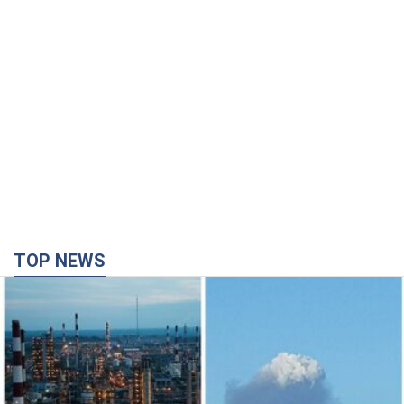
TOP NEWS
Силы обороны поразили НПЗ в Ярославле и в
Башкортостане: Зеленский раскрыл детали
операции. Фото и видео
В промзоне фиксирует несколько очагов пожара
час назад
27,8 т.
Россия атаковала железнодорожную станцию