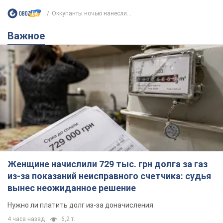
Женщине начислили 729 тыс. грн долга за газ
из-за показаний неисправного счетчика: судья
вынес неожиданное решение
Нужно ли платить долг из-за доначисления
4 часа назад
6,2 т.
"Это Украина напала!" Оксана Вояж
разоблачила киевского поэта,
которого "зазомбировали": он даже
русского не знал, а теперь хочет
Как отметила артистка, писатель был
геноцида украинцев
поклонником Украины, но после переезда в РФ
ему "промыли мозги"
3 часа назад
3,5 т.
"Был обессилен": в Украине спасли