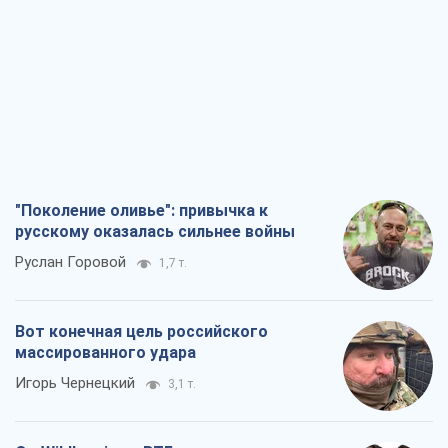
Вот конечная цель российского
массированного удара
Игорь Чернецкий
3,1 т.
От Wildberries к ВТБ: как один удар
может запустить цепную реакцию в
России
Братья Капрановы
2,7 т.
Налоговые проверки после 1 августа
2026 года: как горизонт контроля
сокращается с 6,5 до 3 лет
Виктория Карпова
3,8 т.
Все мнения