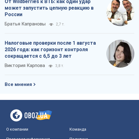
О компании
Команда
Правовая информация
Политика
конфиденциальности
Реклама на сайте
Документы
Редакционная политика
Журналисты OBOZ.UA на месте
событий
OBOZ.UA
Политика
Мир
Расследования
Блоги
Общество