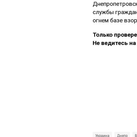
Днепропетровс
службы граждан
огнем базе взо
Только провер
Не ведитесь на
Украина
Днепр
В