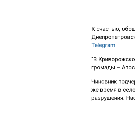
К счастью, обо
Днепропетровск
Telegram
.
"В Криворожско
громады – Апос
Чиновник подче
же время в сел
разрушения. Нас