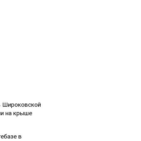
 в Широковской
ии на крыше
ебазе в