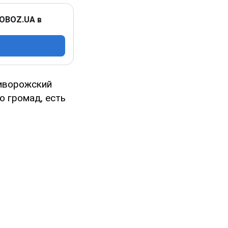
 OBOZ.UA в
риворожский
о громад, есть