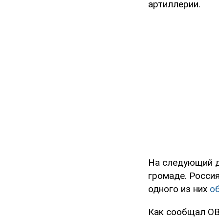
артиллерии.
На следующий д
громаде. Росси
одного из них
о
Как сообщал OB