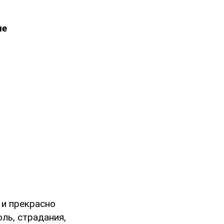
не
 и прекрасно
оль, страдания,