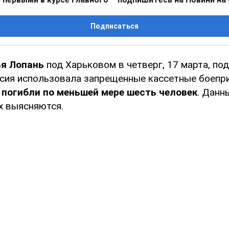
Подписаться
ья Лопань
под Харьковом в четверг, 17 марта, по
ссия использовала запрещенные кассетные боепри
о
погибли по меньшей мере шесть человек
. Данн
 выясняются.