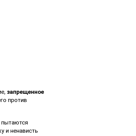
ие,
запрещенное
его против
ы пытаются
ку и ненависть