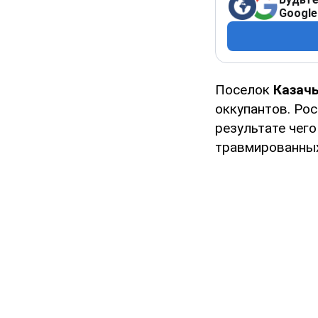
Google
Поселок
Казач
оккупантов. Ро
результате чег
травмированных