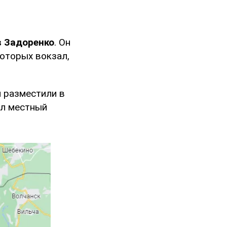
 Задоренко
. Он
которых вокзал,
 разместили в
сал местный