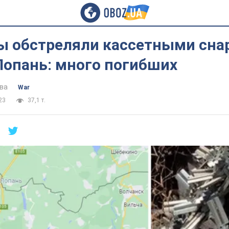
ы обстреляли кассетными сн
Лопань: много погибших
ва
War
23
37,1 т.