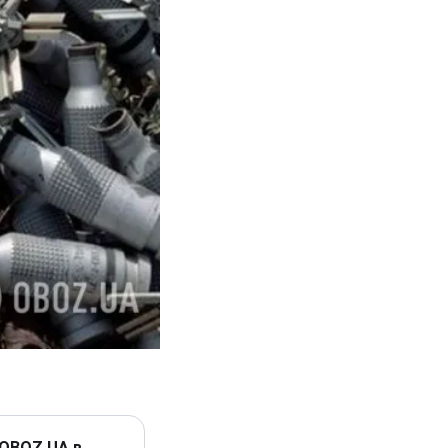
 OBOZ.UA в