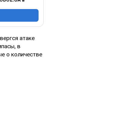
двергся атаке
пасы, в
ые о количестве