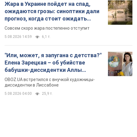
Жара в Украине пойдет на спад,
ожидаются грозы: синоптики дали
прогноз, когда стоит ожидать
изменения погоды
Совсем скоро жара постепенно отступит
5.08.2026 14:59
6,1 т.
"Или, может, я запугана с детства?"
Елена Зарецкая – об убийстве
бабушки-диссидентки Аллы
Горской, критике сына Стуса и
OBOZ.UA встретился с внучкой художницы-
бегстве в Португалию с пятью
диссидентки в Лиссабоне
детьми
5.08.2026 04:00
25,9 т.