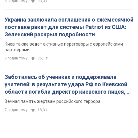
8 годин тому
33,3 т.
Украина заключила соглашения о ежемесячной
поставке ракет для системы Patriot из США:
Зеленский раскрыл подробности
Киев также ведет активные переговоры с европейскими
партнерами
6 годин тому
36,1 т.
Заботилась об учениках и поддерживала
учителей: в результате удара РФ по Киевской
области погибли директор киевского лицея, её
муж и внук
Вечная память жертвам российского террора
7 годин тому
18,3 т.