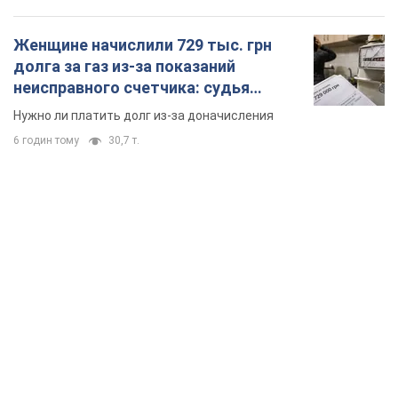
Женщине начислили 729 тыс. грн
долга за газ из-за показаний
неисправного счетчика: судья
вынес неожиданное решение
Нужно ли платить долг из-за доначисления
6 годин тому
30,7 т.