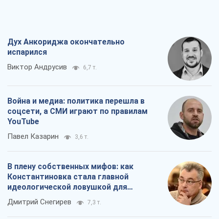
Дух Анкориджа окончательно
испарился
Виктор Андрусив
6,7 т.
Война и медиа: политика перешла в
соцсети, а СМИ играют по правилам
YouTube
Павел Казарин
3,6 т.
В плену собственных мифов: как
Константиновка стала главной
идеологической ловушкой для
российских оккупантов
Дмитрий Снегирев
7,3 т.