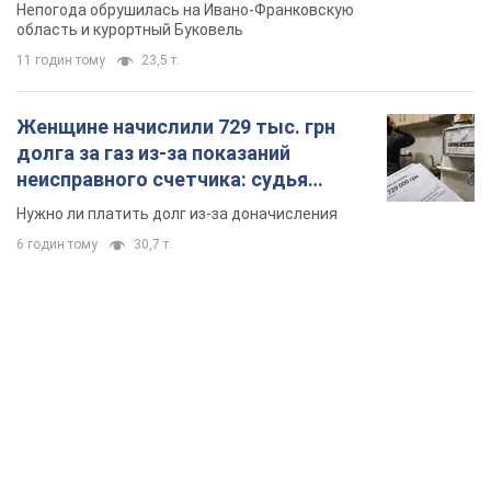
Непогода обрушилась на Ивано-Франковскую
область и курортный Буковель
11 годин тому
23,5 т.
Женщине начислили 729 тыс. грн
долга за газ из-за показаний
неисправного счетчика: судья
вынес неожиданное решение
Нужно ли платить долг из-за доначисления
6 годин тому
30,7 т.