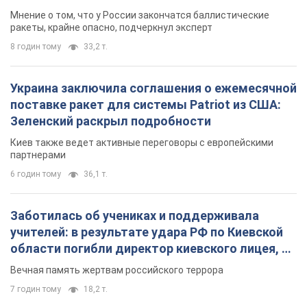
Мнение о том, что у России закончатся баллистические
ракеты, крайне опасно, подчеркнул эксперт
8 годин тому
33,2 т.
Украина заключила соглашения о ежемесячной
поставке ракет для системы Patriot из США:
Зеленский раскрыл подробности
Киев также ведет активные переговоры с европейскими
партнерами
6 годин тому
36,1 т.
Заботилась об учениках и поддерживала
учителей: в результате удара РФ по Киевской
области погибли директор киевского лицея, её
муж и внук
Вечная память жертвам российского террора
7 годин тому
18,2 т.