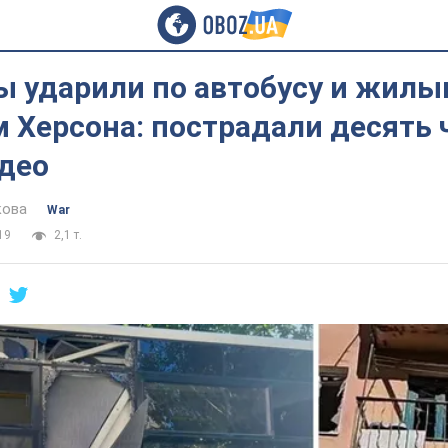
ы ударили по автобусу и жил
 Херсона: пострадали десять 
идео
кова
War
19
2,1 т.