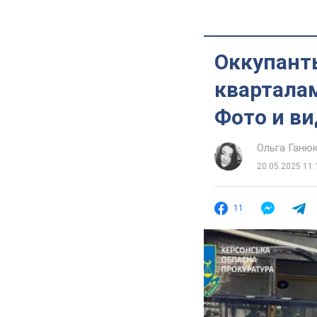
Оккупант
кварталам
Фото и в
Ольга Ганю
20.05.2025 11:
11