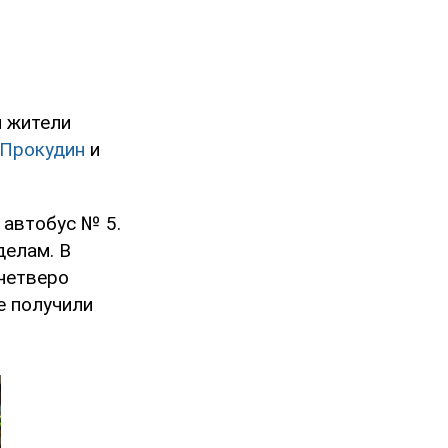
и жители
Прокудин
и
 автобус № 5.
делам. В
 четверо
е получили