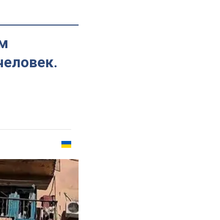
ым
человек.