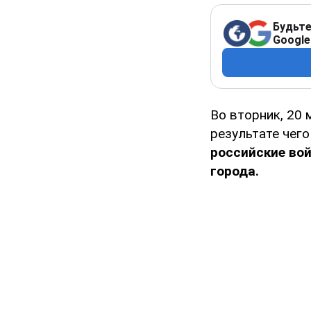
Будьте
Google
Во вторник, 20
результате чег
российские во
города.