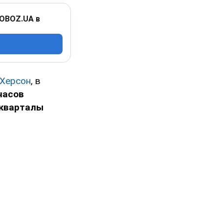
 OBOZ.UA в
Херсон
, в
часов
 кварталы