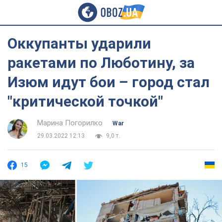
Оккупанты ударили
ракетами по Люботину, за
Изюм идут бои – город стал
"критической точкой"
Марина Погорилко
War
29.03.2022 12:13
9,0 т.
15