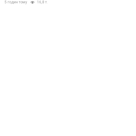
5 годин тому
16,8 т.