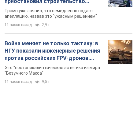
приостановил строительство
бального зала стоимостью 400 млн
Трамп уже заявил, что немедленно подаст
долларов
апелляцию, назвав это "ужасным решением"
11 часов назад
2,9 т.
Война меняет не только тактику: в
НГУ показали инженерные решения
против российских FPV-дронов.
Фото
Это "постапокалиптическая эстетика из мира
"Безумного Макса"
11 часов назад
9,5 т.