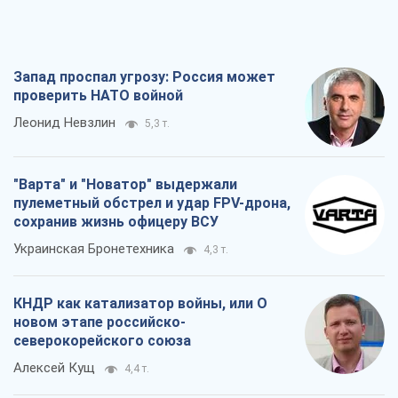
Запад проспал угрозу: Россия может
проверить НАТО войной
Леонид Невзлин
5,3 т.
"Варта" и "Новатор" выдержали
пулеметный обстрел и удар FPV-дрона,
сохранив жизнь офицеру ВСУ
Украинская Бронетехника
4,3 т.
КНДР как катализатор войны, или О
новом этапе российско-
северокорейского союза
Алексей Кущ
4,4 т.