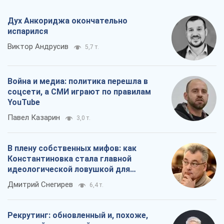
Дух Анкориджа окончательно
испарился
Виктор Андрусив
5,7 т.
Война и медиа: политика перешла в
соцсети, а СМИ играют по правилам
YouTube
Павел Казарин
3,0 т.
В плену собственных мифов: как
Константиновка стала главной
идеологической ловушкой для
российских оккупантов
Дмитрий Снегирев
6,4 т.
Рекрутинг: обновленный и, похоже,