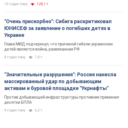
10 годин тому
128,1 т.
"Очень прискорбно": Сибига раскритиковал
ЮНИСЕФ за заявление о погибших детях в
Украине
Глава МИД подчеркнул, что причиной гибели украинских
детей является война, развязанная РФ
8 годин тому
7,8 т.
"Значительные разрушения": Россия нанесла
массированный удар по добывающим
активам и буровой площадке "Укрнафты"
Против добывающей инфраструктуры противник применил
десятки БПЛА
9 годин тому
6,2 т.