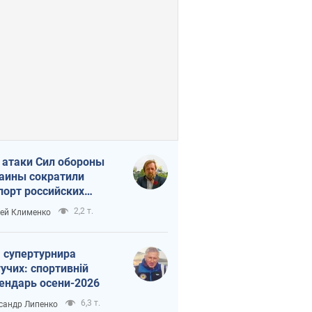
 атаки Сил обороны
аины сократили
порт российских
тепродуктов
2,2 т.
ей Клименко
 супертурнира
учих: спортивній
ендарь осени-2026
6,3 т.
сандр Липенко