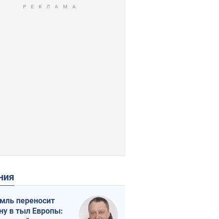
ения
мль переносит
ну в тыл Европы: