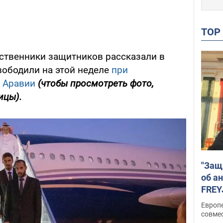
TO
дственники защитников рассказали в
свободили на этой неделе
при
й Аравии
(чтобы просмотреть фото,
ицы).
"Защ
об а
FREY
подд
Европ
совме