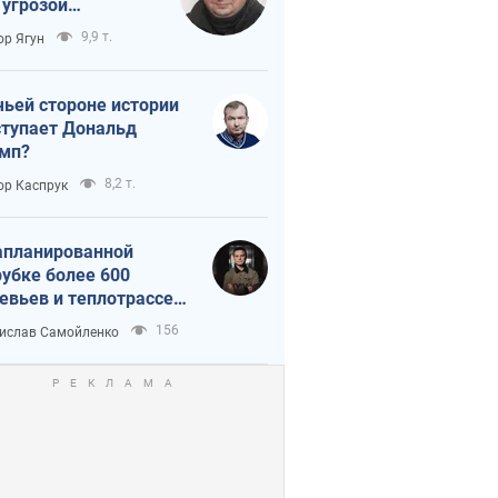
 угрозой
тическая
9,9 т.
ор Ягун
истика
чьей стороне истории
тупает Дональд
мп?
8,2 т.
ор Каспрук
апланированной
убке более 600
евьев и теплотрассе:
 происходит на
156
ислав Самойленко
емках в Киеве