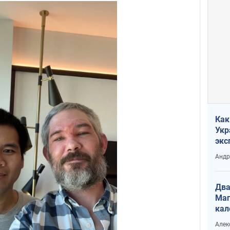
Как
Укр
экс
неф
Андр
Два
Маг
кал
Алек