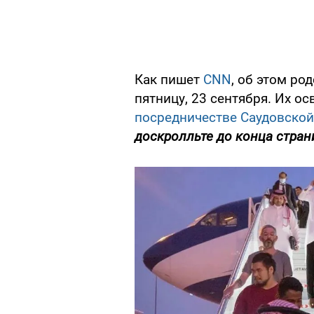
Как пишет
CNN
, об этом ро
пятницу, 23 сентября. Их о
посредничестве Саудовско
доскролльте до конца стран