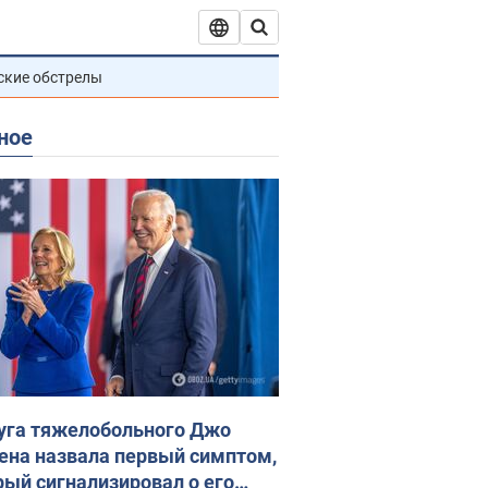
ские обстрелы
ное
уга тяжелобольного Джо
ена назвала первый симптом,
рый сигнализировал о его