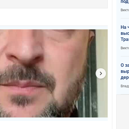
под
кри
Викт
лог
На 
выс
Тра
Викт
О з
выр
дер
что
Влад
Тер