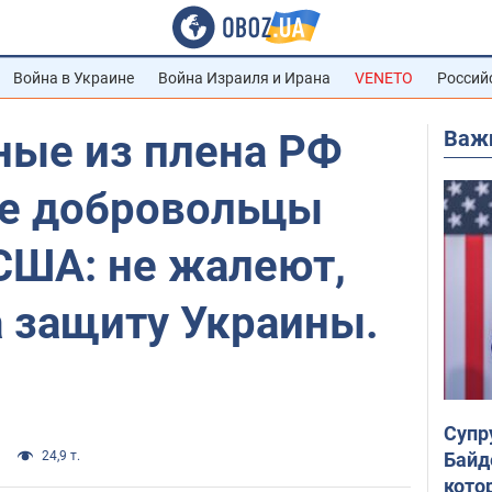
Война в Украине
Война Израиля и Ирана
VENETO
Россий
Важ
ые из плена РФ
е добровольцы
США: не жалеют,
а защиту Украины.
Супр
Байд
24,9 т.
кото