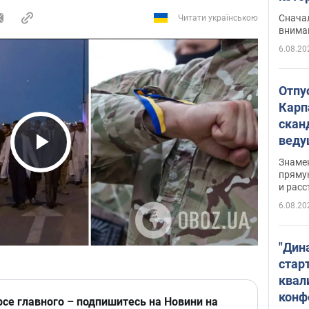
"агр
Сначал
Читати українською
внима
6.08.20
Отпу
Карп
скан
вед
несп
Play Video
Знаме
захе
пряму
и расс
6.08.20
"Дин
стар
квал
конф
рсе главного – подпишитесь на Новини на