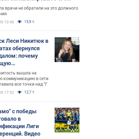
ессивном" раке
а врачи не обратили на это должного
ния
15,9 т.
26 12:46
ск Леси Никитюк в
атах обернулся
далом: почему
ущую
раведливо
нитость вышла на
йтили
ю коммуникацию в сети
тавила все точки над "i"
12,7 т.
26 17:32
амо" с победы
товало в
ификации Лиги
еренций. Видео