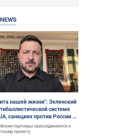
P NEWS
ита нашей жизни": Зеленский
нтибаллистической системе
JA, санкциях против России и
ержке аграриев. Видео
ейские партнеры присоединяются к
стному проекту