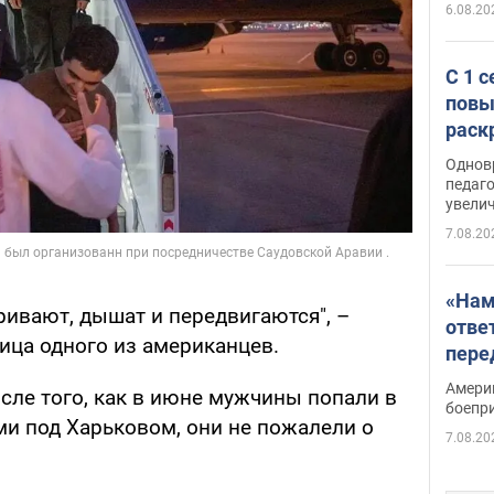
6.08.20
С 1 
повы
раск
Однов
педаг
увелич
7.08.20
«Нам
ривают, дышат и передвигаются", –
отве
ица одного из американцев.
пере
Patri
Амери
сле того, как в июне мужчины попали в
боепр
ми под Харьковом, они не пожалели о
7.08.20