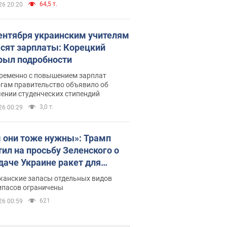
64,5 т.
26 20:20
сентября украинским учителям
сят зарплаты: Корецкий
рыл подробности
ременно с повышением зарплат
огам правительство объявило об
ении студенческих стипендий
3,0 т.
26 00:29
 они тоже нужны»: Трамп
тил на просьбу Зеленского о
даче Украине ракет для
ot
канские запасы отдельных видов
ипасов ограничены
621
26 00:59