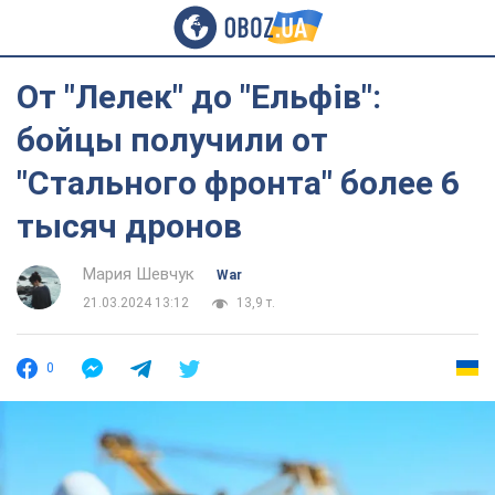
От "Лелек" до "Ельфів":
бойцы получили от
"Стального фронта" более 6
тысяч дронов
Мария Шевчук
War
21.03.2024 13:12
13,9 т.
0