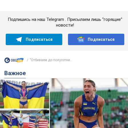
Красавица из Львова с рекордом выиграла
историческую медаль для Украины на
чемпионате мира по легкой атлетике U20.
Видео
Наша соотечественница блестяще выступила в Орегоне
9 годин тому
45,0 т.
Бритни Спирс призналась в уколах
красоты и показала последствия
неудачной косметологии: ходила
так почти месяц
Заметный эффект от процедуры сохранялся
около четырех недель