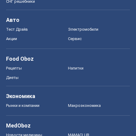
Рынки и компании
Mакроэкономика
MedOboz
Новости медицины
MAMACLUB
Шоу
Афиша
Сплетни
Красота
Мода
Женский Журнал