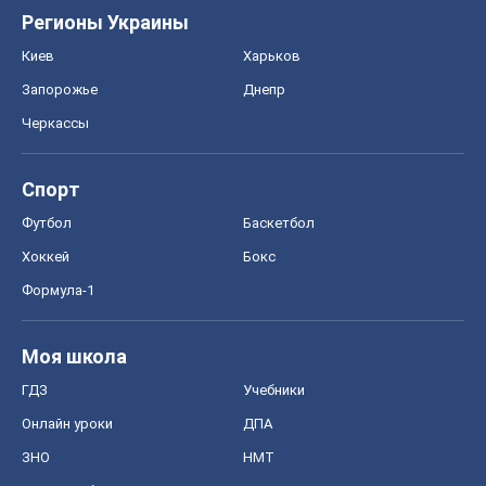
ГДЗ
Учебники
Онлайн уроки
ДПА
ЗНО
НМТ
СНГ решебники
Авто
Тест Драйв
Электромобили
Акции
Сервис
Food Oboz
Рецепты
Напитки
Диеты
Экономика