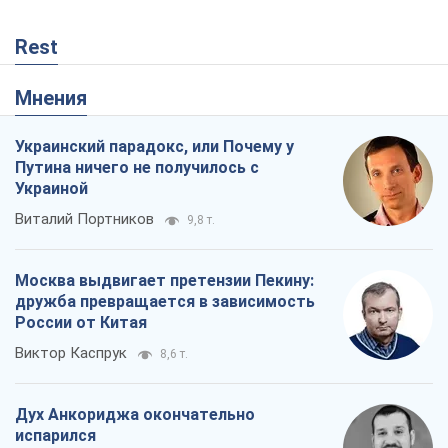
Виктор Каспрук
8,6 т.
Дух Анкориджа окончательно
испарился
Виктор Андрусив
2,6 т.