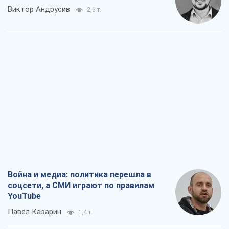
Война и медиа: политика перешла в
соцсети, а СМИ играют по правилам
YouTube
Павел Казарин
1,4 т.
В плену собственных мифов: как
Константиновка стала главной
идеологической ловушкой для
российских оккупантов
Дмитрий Снегирев
3,9 т.
Рекрутинг: обновленный и, похоже,
полезный вражеский опыт, или
Диалектика требовательной трусости
Александр Кирш
3,2 т.
Ни оружия, ни людей: как Лукашенко
создает новую армию