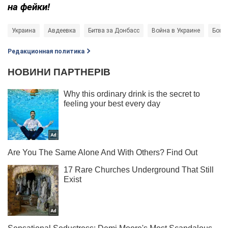
на фейки!
Украина
Авдеевка
Битва за Донбасс
Война в Украине
Бои 
Редакционная политика