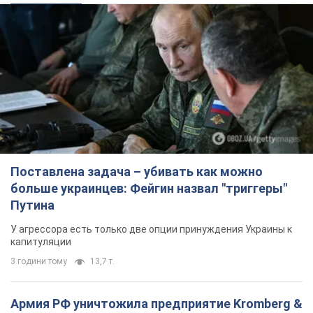
капитуляции
3 години тому
13,7 т.
Армия РФ уничтожила предприятие Kromberg &
Schubert в Житомире. Фото
Когда предприятие возобновит работу, пока неизвестно
4 години тому
12,0 т.
Киево-Печерскую лавру закроют 80-метровым
"монстром"? Почему киевские власти
отказались остановить строительство
небоскреба "московского верующего"
Какая реакция Кличко на петицию по отмене строительства
7 годин тому
70,2 т.