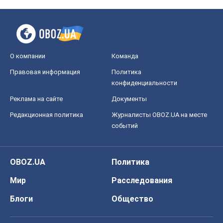
Мир
Расследования
Блоги
Общество
Регионы Украины
Киев
Харьков
Запорожье
Днепр
Черкассы
Спорт
Футбол
Баскетбол
Хоккей
Бокс
Формула-1
Моя школа