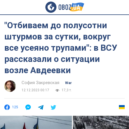
"Отбиваем до полусотни
штурмов за сутки, вокруг
все усеяно трупами": в ВСУ
рассказали о ситуации
возле Авдеевки
София Закревская
War
12.12.2023 00:17
17,3 т.
125