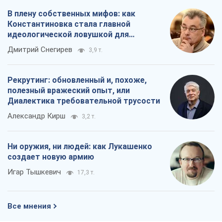
Игар Тышкевич
17,3 т.
Все мнения
О компании
Команда
Правовая информация
Политика
конфиденциальности
Реклама на сайте
Документы
Редакционная политика
Журналисты OBOZ.UA на месте
событий
OBOZ.UA
Политика