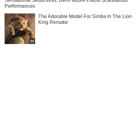
Подпишись на наш Telegram . Присылаем лишь "горящие"
новости!
Подписаться
Подписаться
"Отбиваем до полусотни...
Важное