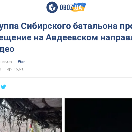
руппа Сибирского батальона п
рещение на Авдеевском направ
идео
тиков
War
0
15,6 т.