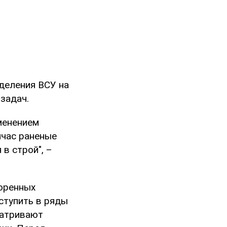
деления ВСУ на
задач.
менением
йчас раненые
в строй", –
оренных
вступить в ряды
матривают