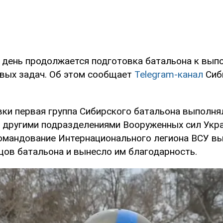
 день продолжается подготовка батальона к вып
вых задач. Об этом сообщает
Telegram-канал
Сиб
вки первая группа Сибирского батальона выполн
с другими подразделениями Вооруженных сил Укр
командование Интернационального легиона ВСУ в
цов батальона и вынесло им благодарность.