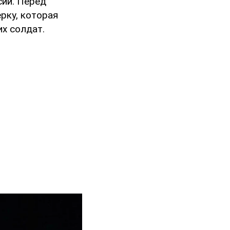
сии. Перед
рку, которая
их солдат.