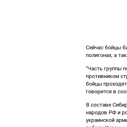
Сейчас бойцы б
полигонах, а т
"Часть группы 
противником ст
бойцы проходят 
говорится в со
В составе Сиби
народов РФ и ро
украинской арм