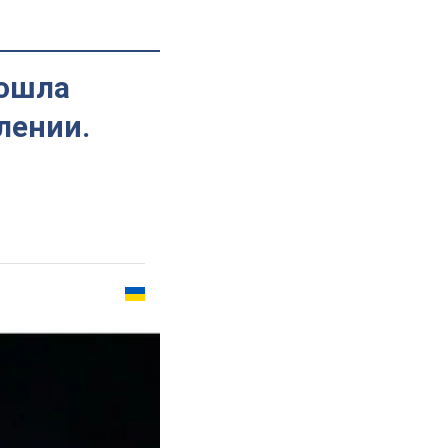
рошла
лении.