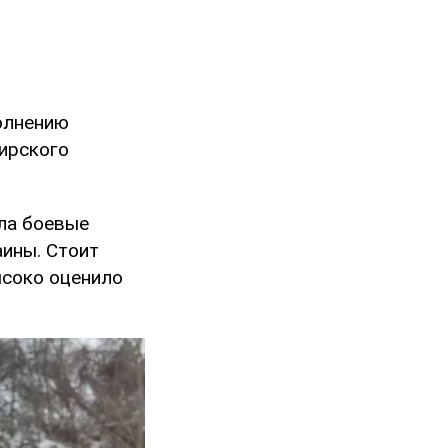
олнению
ирского
яла боевые
аины. Стоит
ысоко оценило