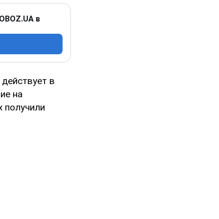
 OBOZ.UA в
 действует в
ие на
х получили