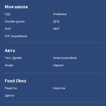
Авто
Тест Драйв
Электромобили
Акции
Сервис
Food Oboz
Рецепты
Напитки
Диеты
Экономика
Рынки и компании
Mакроэкономика
MedOboz
Новости медицины
MAMACLUB