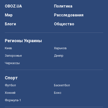
Киев
Харьков
Запорожье
Днепр
Черкассы
Спорт
Футбол
Баскетбол
Хоккей
Бокс
Формула-1
Моя школа
ГДЗ
Учебники
Онлайн уроки
ДПА
ЗНО
НМТ
СНГ решебники