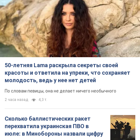
50-летняя Lama раскрыла секреты своей
красоты и ответила на упреки, что сохраняет
молодость, ведь у нее нет детей
По словам певицы, она не делает ничего необычного
2 часа назад
4,3 т.
Сколько баллистических ракет
перехватила украинская ПВО в
июле: в Минобороны назвали цифру
Украинская ПВО работала в условиях
дефицита ракет-перехватчиков
5 часов назад
6,7 т.
Аурика Ротару через суд изменила
свою пенсию, на которую ранее
жаловалась: сколько получала
певица
В выплату не была включена зарплата