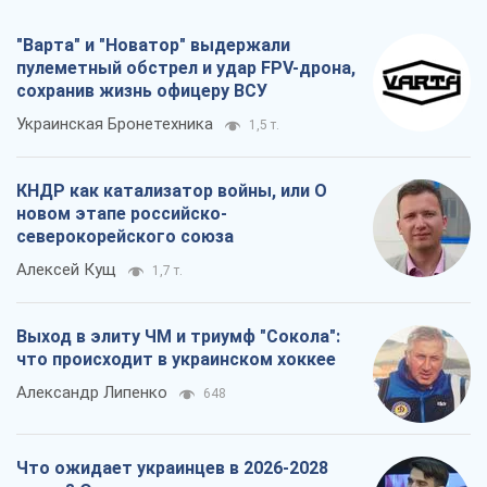
северокорейского союза
Алексей Кущ
1,7 т.
Выход в элиту ЧМ и триумф "Сокола":
что происходит в украинском хоккее
Александр Липенко
648
Что ожидает украинцев в 2026-2028
годах? Основные выводы из новых
прогнозов от НБУ
Василий Фурман
14,4 т.
Все мнения