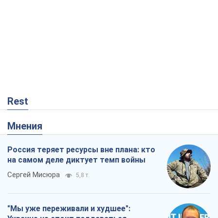
Rest
Мнения
Россия теряет ресурсы вне плана: кто
на самом деле диктует темп войны
Сергей Мисюра
5,8 т.
"Мы уже переживали и худшее":
Украине не стоит поддаваться
отчаянию из-за ракетного террора
Сергей Марченко, эксперт
6,6 т.
Запад проспал угрозу: Россия может
проверить НАТО войной
Леонид Невзлин
732