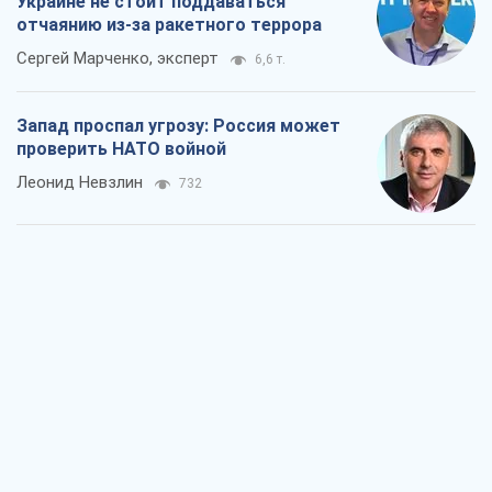
"Варта" и "Новатор" выдержали
пулеметный обстрел и удар FPV-дрона,
сохранив жизнь офицеру ВСУ
Украинская Бронетехника
1,5 т.
КНДР как катализатор войны, или О
новом этапе российско-