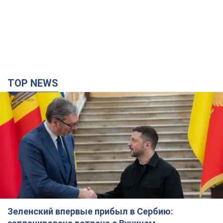
Зеленский впервые прибыл в Сербию:
запланирована встреча с Вучичем
Это первый визит главы государства в Белград
час назад
909
Третий армейский корпус создает для
российских оккупантов на Лиманском
направлении критический дискомфорт: как это
удалось