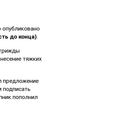
о опубликовано
сть до конца)
.
 трижды
анесение тяжких
ил предложение
и подписать
упник пополнил