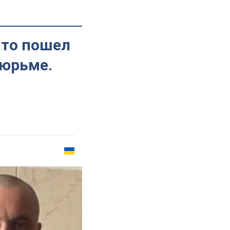
что пошел
тюрьме.