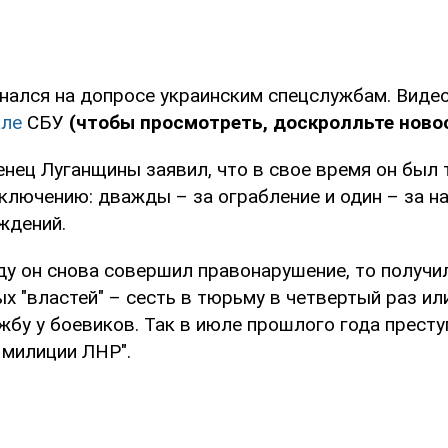
знался на допросе украинским спецслужбам. Виде
але
СБУ
(чтобы просмотреть, доскролльте ново
енец Луганщины заявил, что в свое время он был
ключению: дважды – за ограбление и один – за н
ждений.
оду он снова совершил правонарушение, то получ
х "властей" – сесть в тюрьму в четвертый раз ил
жбу у боевиков. Так в июле прошлого года прест
 милиции ЛНР".