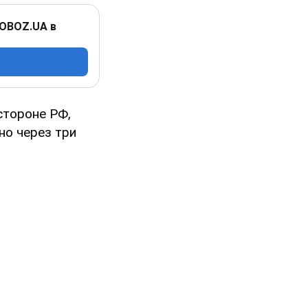
 OBOZ.UA в
стороне РФ,
но через три