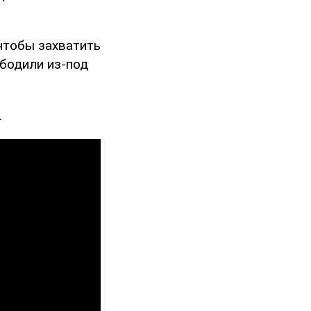
чтобы захватить
ободили из-под
.