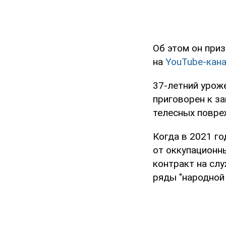
Об этом он при
на
YouTube-кан
37-летний урож
приговорен к за
телесных повре
Когда в 2021 г
от оккупационны
контракт на слу
ряды "народной