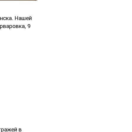
анска. Нашей
рваровка, 9
тражей в