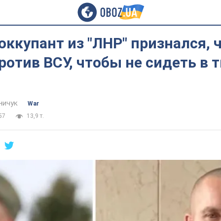
ккупант из "ЛНР" признался, 
ротив ВСУ, чтобы не сидеть в 
ничук
War
57
13,9 т.