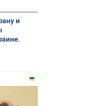
рану и
ы
раине.