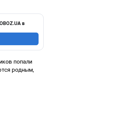
 OBOZ.UA в
ников попали
ются родным,