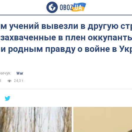
м учений вывезли в другую ст
 захваченные в плен оккупант
и родным правду о войне в Ук
ничук
War
3
24,3 т.