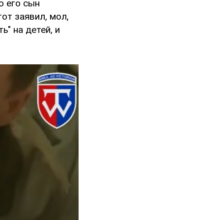
о его сын
от заявил, мол,
ь" на детей, и