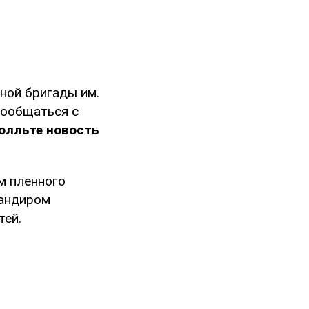
ной бригады им.
пообщаться с
олльте новость
м пленного
мандиром
тей.