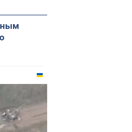
чным
о