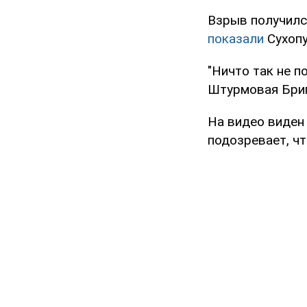
Взрыв получилс
показали
Сухопу
"Ничто так не п
Штурмовая Брига
На видео виден 
подозревает, чт