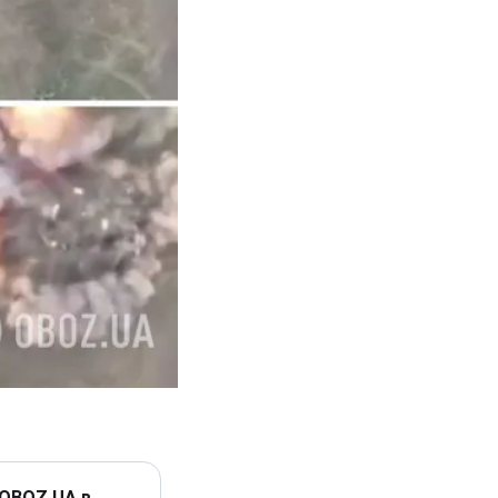
 OBOZ.UA в