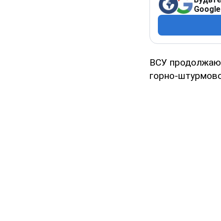
Google
ВСУ продолжают
горно-штурмово