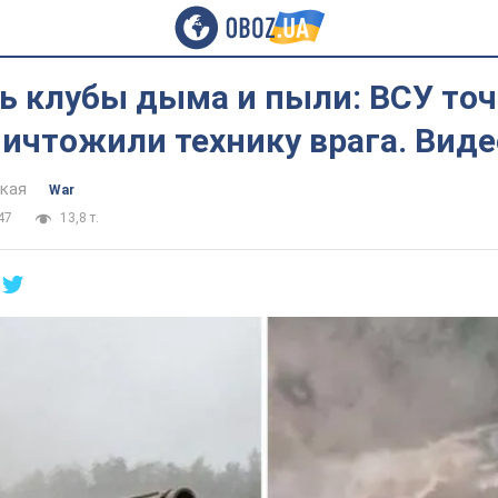
ь клубы дыма и пыли: ВСУ то
ичтожили технику врага. Виде
цкая
War
47
13,8 т.