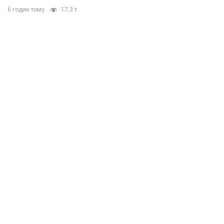
6 годин тому
17,3 т.