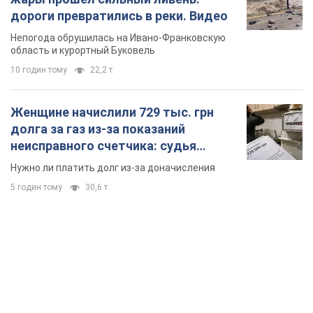
дороги превратились в реки. Видео
Непогода обрушилась на Ивано-Франковскую
область и курортный Буковель
10 годин тому
22,2 т.
Женщине начислили 729 тыс. грн
долга за газ из-за показаний
неисправного счетчика: судья
вынес неожиданное решение
Нужно ли платить долг из-за доначисления
5 годин тому
30,6 т.