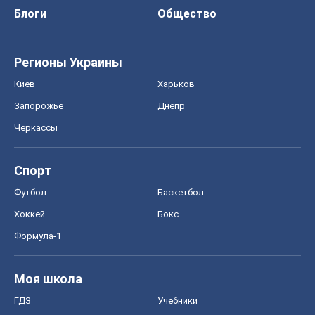
Хоккей
Бокс
Формула-1
Моя школа
ГДЗ
Учебники
Онлайн уроки
ДПА
ЗНО
НМТ
СНГ решебники
Авто
Тест Драйв
Электромобили
Акции
Сервис
Food Oboz