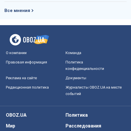
Редакционная политика
Журналисты OBOZ.UA на месте
событий
OBOZ.UA
Политика
Мир
Расследования
Блоги
Общество
Регионы Украины
Киев
Харьков
Запорожье
Днепр
Черкассы
Спорт
Футбол
Баскетбол