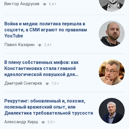
российских оккупантов
Дмитрий Снегирев
7,0 т.
Рекрутинг: обновленный и, похоже,
полезный вражеский опыт, или
Диалектика требовательной трусости
Александр Кирш
5,9 т.
Все мнения
О компании
Команда
Правовая информация
Политика
конфиденциальности
Реклама на сайте
Документы