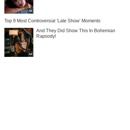
Подпишись на наш Telegram . Присылаем лишь "горящие"
новости!
Подписаться
Подписаться
Полностью остановила работу:...
Важное