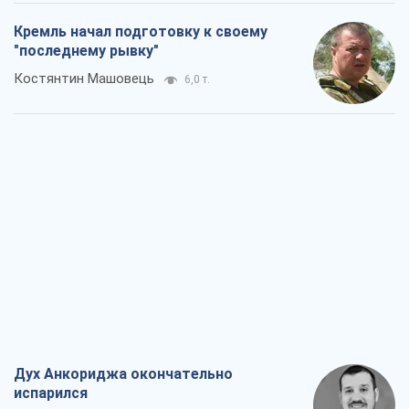
Дух Анкориджа окончательно
испарился
Виктор Андрусив
6,4 т.
Война и медиа: политика перешла в
соцсети, а СМИ играют по правилам
YouTube
Павел Казарин
3,4 т.
В плену собственных мифов: как
Константиновка стала главной
идеологической ловушкой для