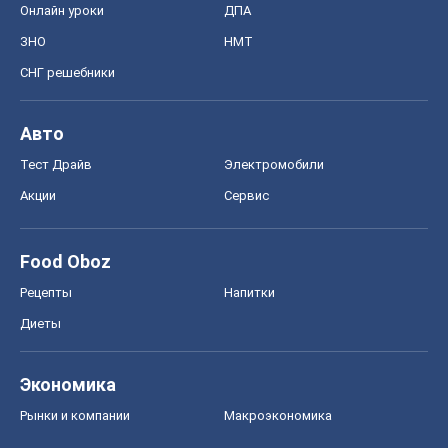
Рецепты
Напитки
Диеты
Экономика
Рынки и компании
Mакроэкономика
MedOboz
Новости медицины
MAMACLUB
Шоу
Афиша
Сплетни
Красота
Мода
Женский Журнал