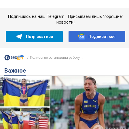
Красавица из Львова с рекордом выиграла
историческую медаль для Украины на
чемпионате мира по легкой атлетике U20.
Видео
Наша соотечественница блестяще выступила в Орегоне
9.08.2026 09:32
72,5 т.
Бритни Спирс призналась в уколах
красоты и показала последствия
неудачной косметологии: ходила