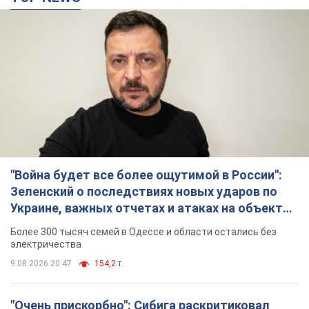
Украине, важных отчетах и атаках на объекты
противника. Видео
Более 300 тысяч семей в Одессе и области остались без
электричества
9.08.2026 20:47
154,2 т.
"Очень прискорбно": Сибига раскритиковал
ЮНИСЕФ за заявление о погибших детях в
Украине
Глава МИД подчеркнул, что причиной гибели украинских
детей является война, развязанная РФ
10 часов назад
10,6 т.
"Значительные разрушения": Россия нанесла
массированный удар по добывающим
активам и буровой площадке "Укрнафты"
Против добывающей инфраструктуры противник применил
десятки БПЛА