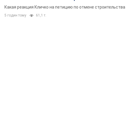
небоскреба "московского верующего"
Какая реакция Кличко на петицию по отмене строительства
5 годин тому
61,1 т.