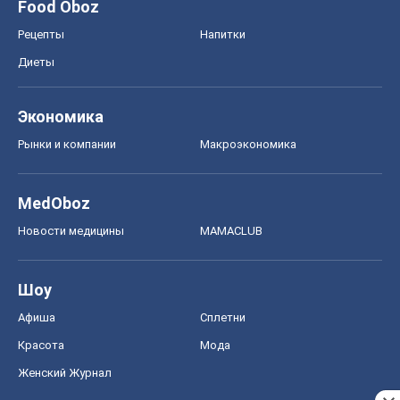
Food Oboz
Рецепты
Напитки
Диеты
Экономика
Рынки и компании
Mакроэкономика
MedOboz
Новости медицины
MAMACLUB
Шоу
Афиша
Сплетни
Красота
Мода
Женский Журнал