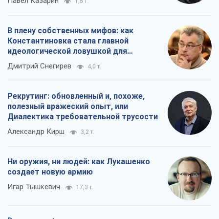
Павел Казарин
1,5 т.
В плену собственных мифов: как
Константиновка стала главной
идеологической ловушкой для
российских оккупантов
Дмитрий Снегирев
4,0 т.
Рекрутинг: обновленный и, похоже,
полезный вражеский опыт, или
Диалектика требовательной трусости
Александр Кирш
3,2 т.
Ни оружия, ни людей: как Лукашенко
создает новую армию
Игар Тышкевич
17,3 т.