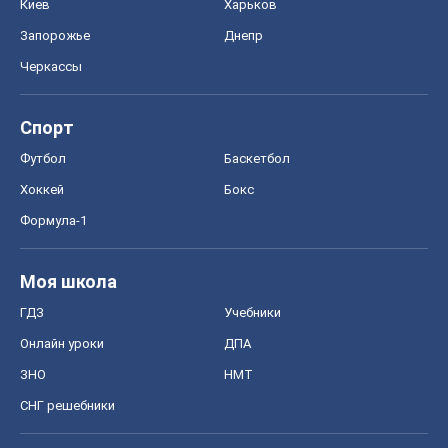
Киев
Харьков
Запорожье
Днепр
Черкассы
Спорт
Футбол
Баскетбол
Хоккей
Бокс
Формула-1
Моя школа
ГДЗ
Учебники
Онлайн уроки
ДПА
ЗНО
НМТ
СНГ решебники