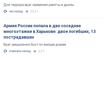
Для террора враг применил ракеты и дроны
час назад
22,2 т.
Армия России попала в две соседние
многоэтажки в Харькове: двое погибших, 13
пострадавших
Враг умышленно бьет по жилым домам
4 минуты назад
2,3 т.