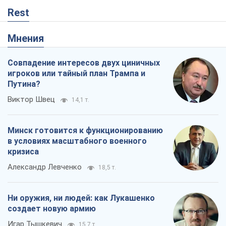
Rest
Мнения
Совпадение интересов двух циничных
игроков или тайный план Трампа и
Путина?
Виктор Швец
14,1 т.
Минск готовится к функционированию
в условиях масштабного военного
кризиса
Александр Левченко
18,5 т.
Ни оружия, ни людей: как Лукашенко
создает новую армию
Игар Тышкевич
15,7 т.