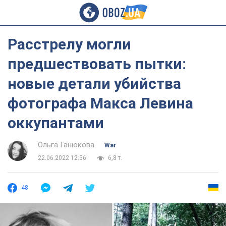
Расстрелу могли
предшествовать пытки:
новые детали убийства
фотографа Макса Левина
оккупантами
Ольга Ганюкова
War
22.06.2022 12:56
6,8 т.
48