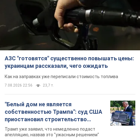
АЗС "готовятся" существенно повышать цены:
украинцам рассказали, чего ожидать
Как на заправках уже переписали стоимость топлива
7.08.2026 22:56
23,7 т.
"Белый дом не является
собственностью Трампа": суд США
приостановил строительство
бального зала стоимостью 400 млн
Трамп уже заявил, что немедленно подаст
долларов
апелляцию, назвав это "ужасным решением"