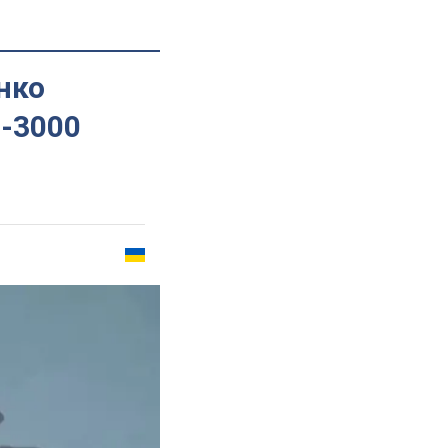
нко
Б-3000