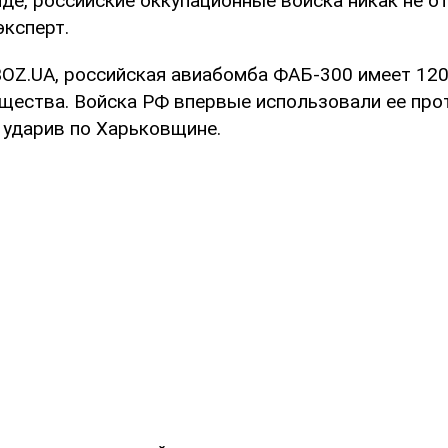
е, российские оккупационные войска никак не от
эксперт.
OZ.UA, российская авиабомба ФАБ-300 имеет 120
щества. Войска РФ впервые использовали ее про
 ударив по Харьковщине.