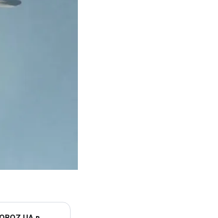
 OBOZ.UA в