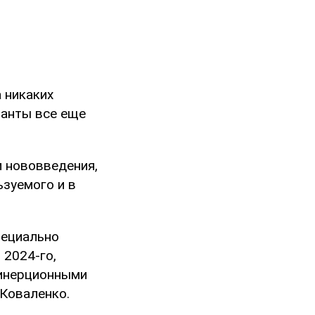
 никаких
панты все еще
 нововведения,
ьзуемого и в
пециально
 2024-го,
-инерционными
 Коваленко.