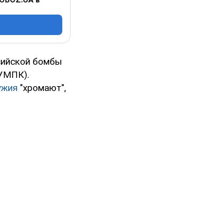
сийской бомбы
УМПК).
ужия
"хромают",