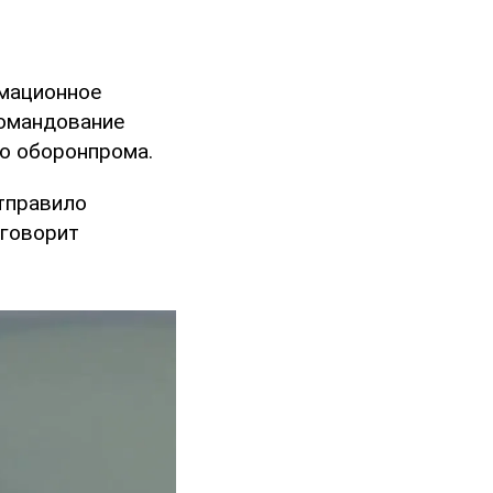
рмационное
командование
го оборонпрома.
тправило
 говорит