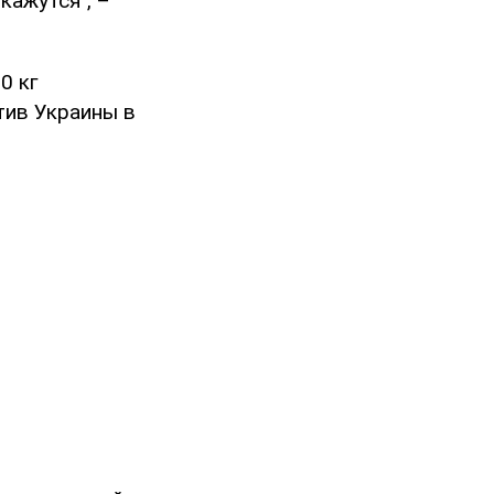
кажутся", –
0 кг
тив Украины в