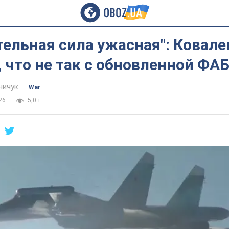
ельная сила ужасная": Ковале
 что не так с обновленной ФА
ничук
War
26
5,0 т.