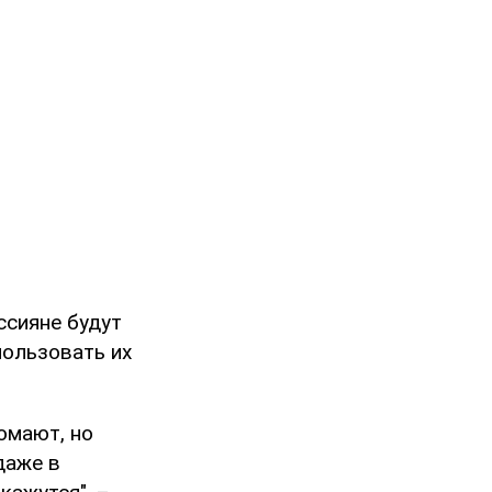
ссияне будут
пользовать их
омают, но
даже в