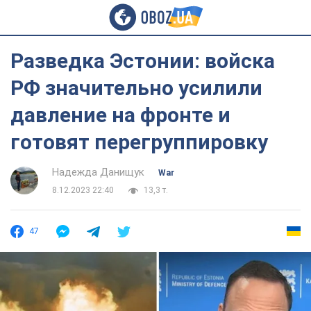
Разведка Эстонии: войска
РФ значительно усилили
давление на фронте и
готовят перегруппировку
Надежда Данищук
War
8.12.2023 22:40
13,3 т.
47