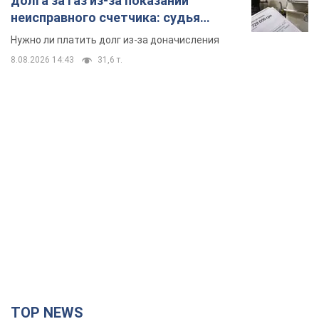
долга за газ из-за показаний
неисправного счетчика: судья
вынес неожиданное решение
Нужно ли платить долг из-за доначисления
8.08.2026 14:43
31,6 т.
TOP NEWS