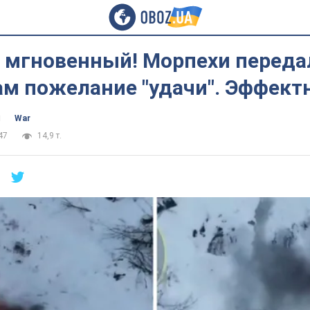
т мгновенный! Морпехи переда
ам пожелание "удачи". Эффект
ч
War
47
14,9 т.