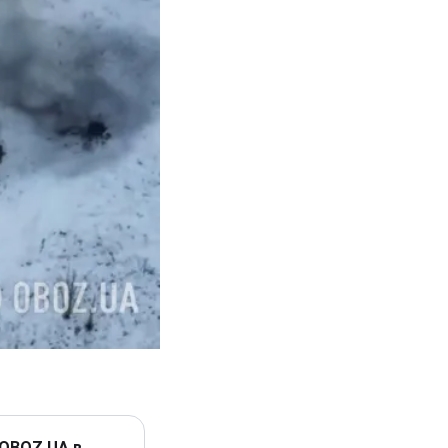
 OBOZ.UA в