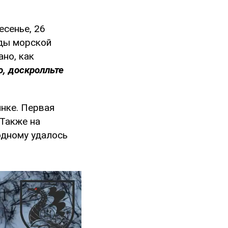
есенье, 26
ды морской
но, как
о, доскролльте
инке. Первая
 Также на
одному удалось