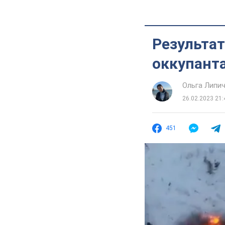
Результа
оккупант
Ольга Липи
26.02.2023 21:
451