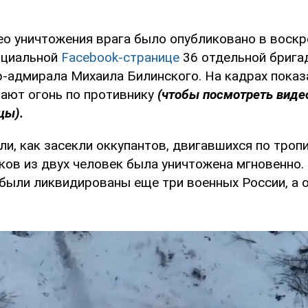
о уничтожения врага было опубликовано в воскр
ициальной
Facebook-странице
36 отдельной брига
р-адмирала Михаила Билинского. На кадрах показа
ают огонь по противнику
(чтобы посмотреть виде
цы).
и, как засекли оккупантов, двигавшихся по троп
ков из двух человек была уничтожена мгновенно.
 были ликвидированы еще три военных России, а 