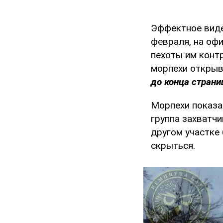
Эффектное виде
февраля, на оф
пехоты им конт
морпехи открыв
до конца страни
Морпехи показал
группа захватчи
другом участке
скрыться.