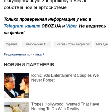
оккупированную Запорожскую АЭС к
собственной энергосистеме.
Только
проверенная информация у нас в
Telegram-канале
OBOZ.UA и
Viber
. Не ведитесь
на фейки!
Украина
Запорожская АЭС
Россия - страна-агрессор
Междунаро
Редакционная политика