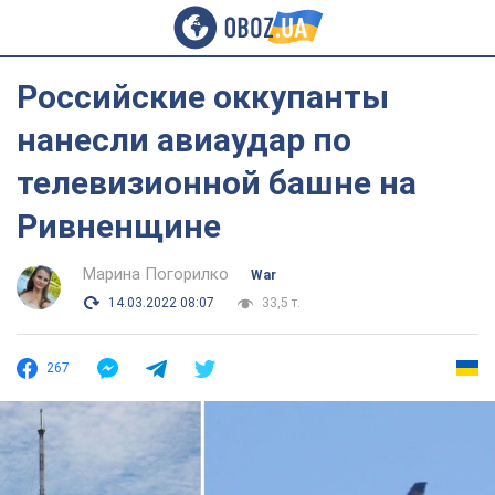
Российские оккупанты
нанесли авиаудар по
телевизионной башне на
Ривненщине
Марина Погорилко
War
14.03.2022 08:07
33,5 т.
267