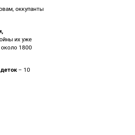
ловам, оккупанты
и,
ойны их уже
– около 1800
 деток
– 10