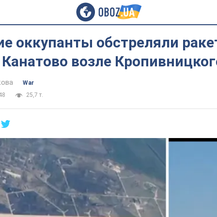
ие оккупанты обстреляли рак
 Канатово возле Кропивницког
кова
War
48
25,7 т.