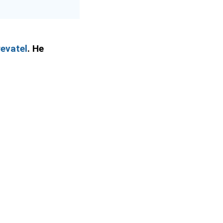
evatel
. Не