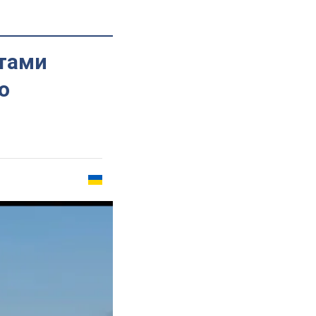
етами
о