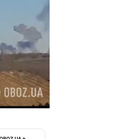
 OBOZ.UA в