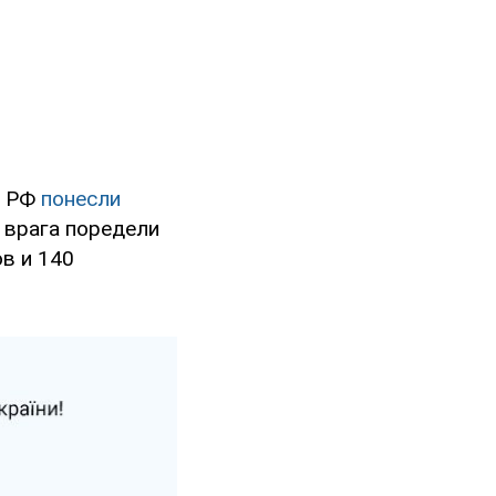
а РФ
понесли
 врага поредели
ов и 140