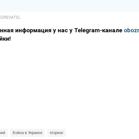
нная информация у нас у Telegram-канале
obozr
йки!
кий
Война в Украине
stopwar