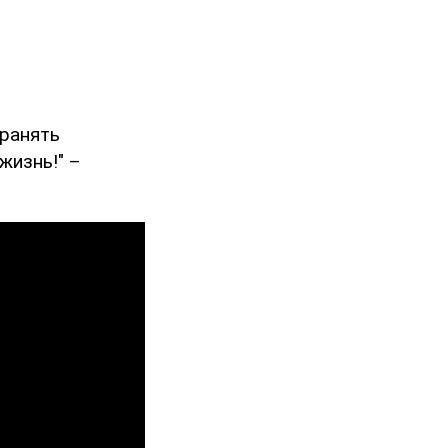
хранять
жизнь!" –