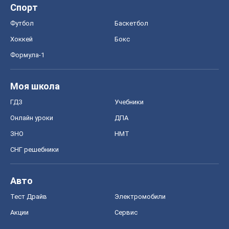
ГДЗ
Учебники
Онлайн уроки
ДПА
ЗНО
НМТ
СНГ решебники
Авто
Тест Драйв
Электромобили
Акции
Сервис
Food Oboz
Рецепты
Напитки
Диеты
Экономика
Рынки и компании
Mакроэкономика