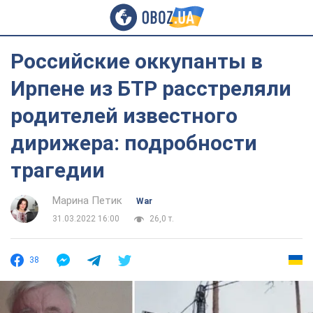
Российские оккупанты в
Ирпене из БТР расстреляли
родителей известного
дирижера: подробности
трагедии
Марина Петик
War
31.03.2022 16:00
26,0 т.
38