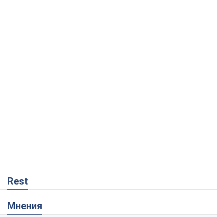
Rest
Мнения
Кремль переносит войну в тыл Европы:
под угрозой критическая логистика
Виктор Ягун
2,4 т.
На чьей стороне истории выступает
Дональд Трамп?
Виктор Каспрук