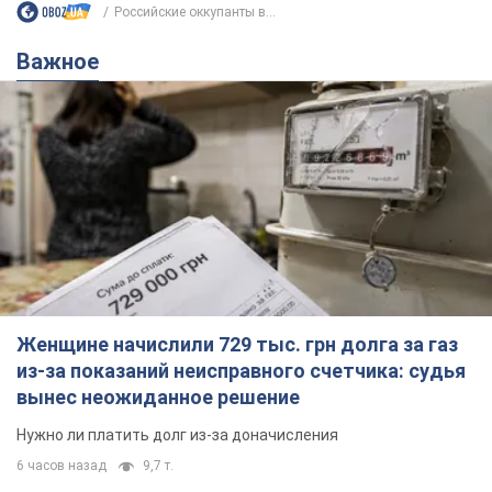
Женщине начислили 729 тыс. грн долга за газ
из-за показаний неисправного счетчика: судья
вынес неожиданное решение
Нужно ли платить долг из-за доначисления
6 часов назад
9,7 т.
"Это Украина напала!" Оксана Вояж
разоблачила киевского поэта,
которого "зазомбировали": он даже
русского не знал, а теперь хочет
Как отметила артистка, писатель был
геноцида украинцев
поклонником Украины, но после переезда в РФ
ему "промыли мозги"
4 часа назад
6,7 т.