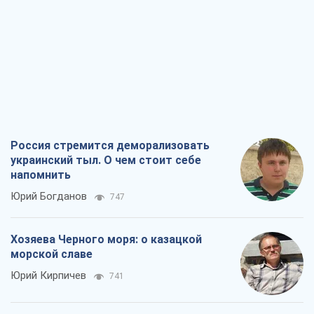
Россия стремится деморализовать
украинский тыл. О чем стоит себе
напомнить
Юрий Богданов
747
Хозяева Черного моря: о казацкой
морской славе
Юрий Кирпичев
741
"Поколение оливье": привычка к
русскому оказалась сильнее войны
Руслан Горовой
3,4 т.
Вот конечная цель российского
массированного удара
Игорь Чернецкий
4,7 т.