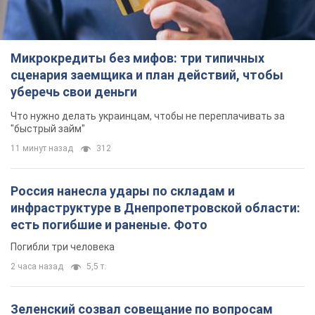
11 минут назад
312
Россия нанесла удары по складам и
инфраструктуре в Днепропетровской области:
есть погибшие и раненые. Фото
Погибли три человека
2 часа назад
5,5 т.
Зеленский созвал совещание по вопросам
подготовки украинской баллистики и
антибаллистической программы FREYJA: какие
решения готовятся
В Киеве рассчитывают на успешное завершение проекта
FREYJA
час назад
25,7 т.