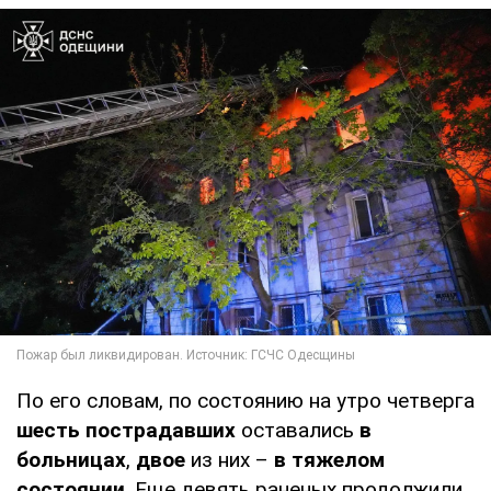
По его словам, по состоянию на утро четверга
шесть пострадавших
оставались
в
больницах
,
двое
из них –
в тяжелом
состоянии
. Еще девять раненых продолжили