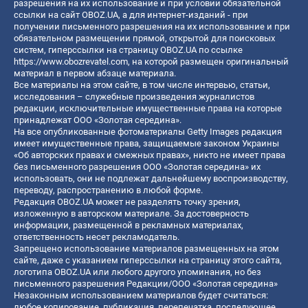
разрешения на их использование и при условии обязательной
ссылки на сайт OBOZ.UA, а для интернет-изданий - при
получении письменного разрешения на их использование и при
обязательном размещении прямой, открытой для поисковых
систем, гиперссылки на страницу OBOZ.UA по ссылке
https://www.obozrevatel.com
, на которой размещен оригинальный
материал в первом абзаце материала.
Все материалы на этом сайте, в том числе интервью, статьи,
исследования – служебные произведения журналистов
редакции, исключительные имущественные права на которые
принадлежат ООО «Золотая середина».
На все опубликованные фотоматериалы Getty Images редакция
имеет имущественные права, защищаемые законом Украины
«Об авторских правах и смежных правах», никто не имеет права
без письменного разрешения ООО «Золотая середина» их
использовать, они не подлежат дальнейшему воспроизводству,
переводу, распространению в любой форме.
Редакция OBOZ.UA может не разделять точку зрения,
изложенную в авторском материале. За достоверность
информации, размещенной в рекламных материалах,
ответственность несет рекламодатель.
Запрещено использование материалов размещенных на этом
сайте, даже с указанием гиперссылки на страницу этого сайта,
логотипа OBOZ.UA или любого другого упоминания, но без
письменного разрешения Редакции/ООО «Золотая середина»
Незаконным использованием материалов будет считаться:
любое копирование, публикация, перепечатка, последующее