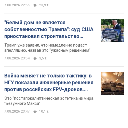
7.08.2026 22:56
23,9 т.
"Белый дом не является
собственностью Трампа": суд США
приостановил строительство
бального зала стоимостью 400 млн
Трамп уже заявил, что немедленно подаст
долларов
апелляцию, назвав это "ужасным решением"
7.08.2026 23:54
3,5 т.
Война меняет не только тактику: в
НГУ показали инженерные решения
против российских FPV-дронов.
Фото
Это "постапокалиптическая эстетика из мира
"Безумного Макса"
7.08.2026 23:47
10,1 т.