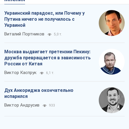
Виктор Андрусив
933
Война и медиа: политика перешла в
соцсети, а СМИ играют по правилам
YouTube
Павел Казарин
609