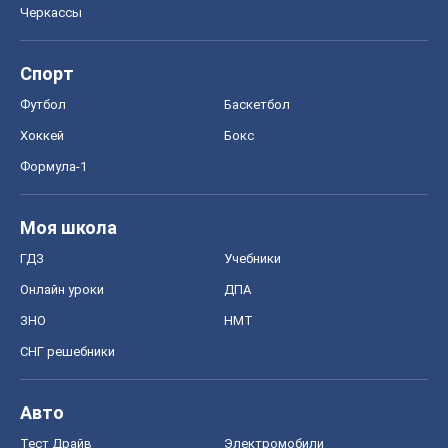
СНГ решебники
Авто
Тест Драйв
Электромобили
Акции
Сервис
Food Oboz
Рецепты
Напитки
Диеты
Экономика
Рынки и компании
Mакроэкономика
MedOboz