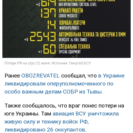
Ранее
OBOZREVATEL
сообщал, что
в Украине
ликвидировали оперуполномоченного по
особо важным делам СОБР из Тывы
.
Также сообщалось, что враг понес потери на
юге Украины. Там
авиация ВСУ уничтожила
живую силу и технику войск РФ,
ликвидировано 26 оккупантов
.