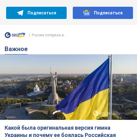
Какой была оригинальная версия гимна
Украины и почему ее боялась Российская
империя: об этом не рассказывают в школе
Государственным символом являются только первый куплет
и припев песни
7 годин тому
31,2 т.
Александру Пономареву – 53: что
известно о трех детях секс-
символа 90-х и как они выглядят
Несмотря на развитие карьеры, артист не
забывал о личном счастье
12 годин тому
9,8 т.