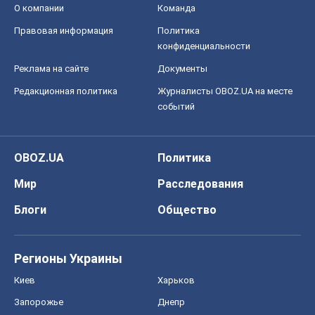
Регионы Украины
Киев
Харьков
Запорожье
Днепр
Черкассы
Спорт
Футбол
Баскетбол
Хоккей
Бокс
Формула-1
Моя школа
ГДЗ
Учебники
Онлайн уроки
ДПА
ЗНО
НМТ