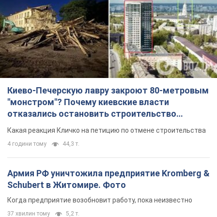
Армия РФ уничтожила предприятие Kromberg &
Schubert в Житомире. Фото
Когда предприятие возобновит работу, пока неизвестно
37 хвилин тому
5,2 т.
МИД Болгарии вызвал украинского посла из-за
инцидента с дроном: что произошло
Беседа состоится 10 августа
4 години тому
6,3 т.