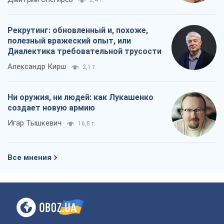
О компании
Команда
Правовая информация
Политика
конфиденциальности
Реклама на сайте
Документы
Редакционная политика
Журналисты OBOZ.UA на месте
событий
OBOZ.UA
Политика
Мир
Расследования
Блоги
Общество