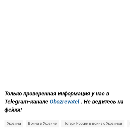
Только проверенная информация у нас в
Telegram-канале
Obozrevatel
. Не ведитесь на
фейки!
Украина
Война в Украине
Потери России в войне с Украиной
Ро