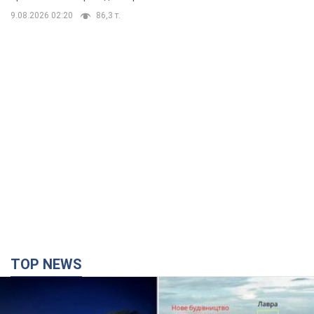
TOP NEWS
Киево-Печерскую лавру закроют 80-метровым
"монстром"? Почему киевские власти
отказались остановить строительство
небоскреба "московского верующего"
Какая реакция Кличко на петицию по отмене строительства
4 години тому
44,3 т.