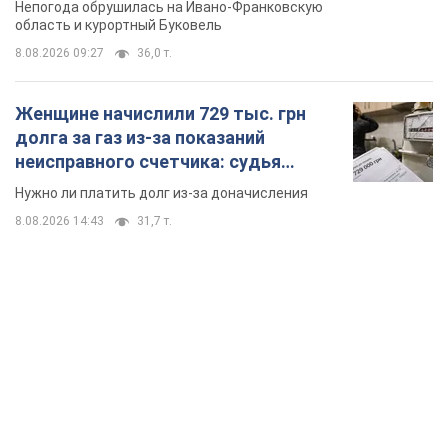
Непогода обрушилась на Ивано-Франковскую
область и курортный Буковель
8.08.2026 09:27
36,0 т.
Женщине начислили 729 тыс. грн
долга за газ из-за показаний
неисправного счетчика: судья
вынес неожиданное решение
Нужно ли платить долг из-за доначисления
8.08.2026 14:43
31,7 т.