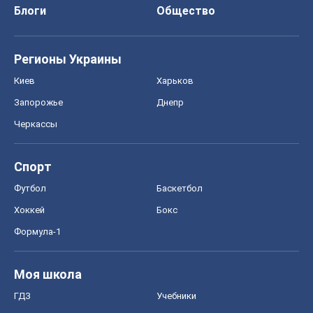
Спорт
Футбол
Баскетбол
Хоккей
Бокс
Формула-1
Моя школа
ГДЗ
Учебники
Онлайн уроки
ДПА
ЗНО
НМТ
СНГ решебники
Авто
Тест Драйв
Электромобили
Акции
Сервис