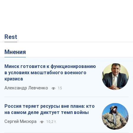
Минск готовится к функционированию
в условиях масштабного военного
кризиса
Александр Левченко
15
Россия теряет ресурсы вне плана: кто
на самом деле диктует темп войны
Сергей Мисюра
10,2 т.
Запад проспал угрозу: Россия может
проверить НАТО войной
Леонид Невзлин
4,2 т.