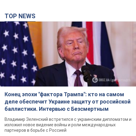
Конец эпохи "фактора Трампа": кто на самом
деле обеспечит Украине защиту от российской
баллистики. Интервью с Безсмертным
Владимир Зеленский встретился с украинским дипломатом и
изложил новое видение войны и роли международных
партнеров в борьбе с Россией
годину тому
3,8 т.
В Киеве в результате российской атаки
пострадали четыре человека. Фото
Враг продолжает регулярный ракетный террор столицы
годину тому
10,8 т.