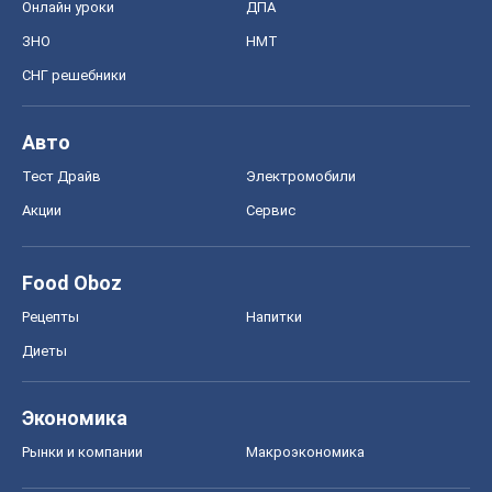
Food Oboz
Рецепты
Напитки
Диеты
Экономика
Рынки и компании
Mакроэкономика
MedOboz
Новости медицины
MAMACLUB
Шоу
Афиша
Сплетни
Красота
Мода