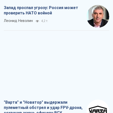
"Варта" и "Новатор" выдержали
пулеметный обстрел и удар FPV-дрона,
сохранив жизнь офицеру ВСУ
Украинская Бронетехника
3,7 т.
КНДР как катализатор войны, или О
новом этапе российско-
северокорейского союза
Алексей Кущ
3,8 т.