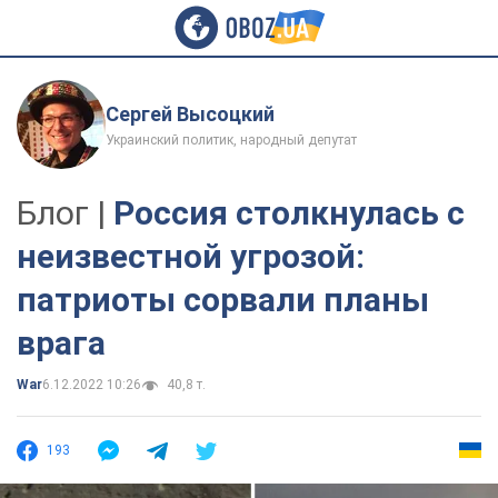
Сергей Высоцкий
Украинский политик, народный депутат
Блог |
Россия столкнулась с
неизвестной угрозой:
патриоты сорвали планы
врага
War
6.12.2022 10:26
40,8 т.
193