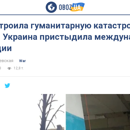
троила гуманитарную катастр
, Украина пристыдила между
ции
евская
War
3
12,8 т.