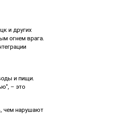
цк и других
ым огнем врага.
нтеграции
воды и пищи.
ю", – это
в, чем нарушают