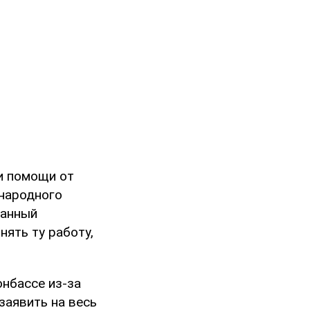
и помощи от
народного
нанный
ять ту работу,
онбассе из-за
заявить на весь