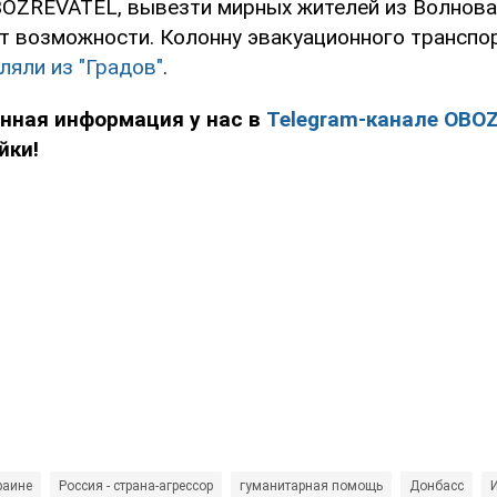
OZREVATEL, вывезти мирных жителей из Волнова
ет возможности. Колонну эвакуационного транспо
ляли из "Градов"
.
енная информация у нас в
Telegram-канале OBO
йки!
раине
Россия - страна-агрессор
гуманитарная помощь
Донбасс