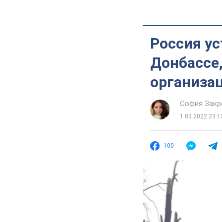
Россия ус
Донбассе
организа
София Закр
1.03.2022 23:1
100