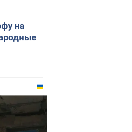
офу на
народные