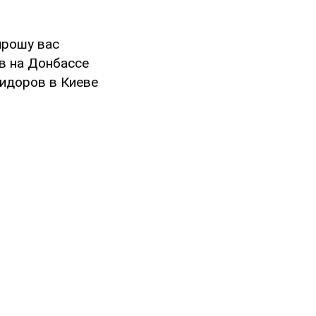
прошу вас
в на Донбассе
ридоров в Киеве