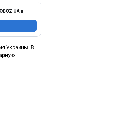
 OBOZ.UA в
ия Украины. В
тарную