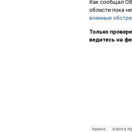
Как сообщал OB
области пока н
военные обстре
Только провер
ведитесь на фе
Украина
Война в Ук