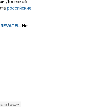
хи Донецкой
рта
российские
ZREVATEL
. Не
Ирина Верещук