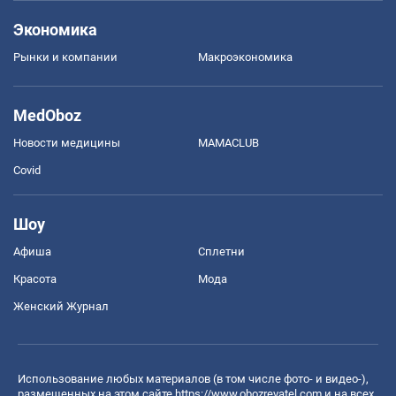
Экономика
Рынки и компании
Mакроэкономика
MedOboz
Новости медицины
MAMACLUB
Covid
Шоу
Афиша
Сплетни
Красота
Мода
Женский Журнал
Использование любых материалов (в том числе фото- и видео-),
размещенных на этом сайте
https://www.obozrevatel.com
и на всех