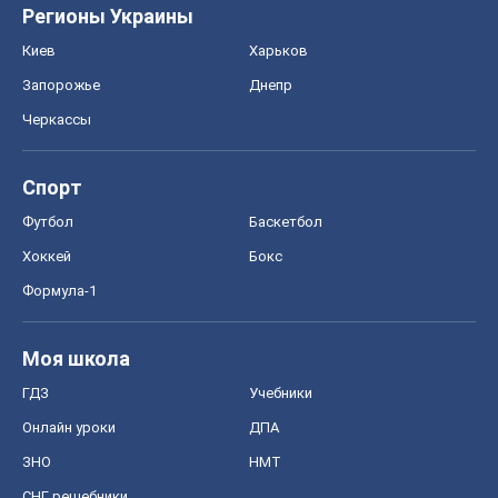
Формула-1
Моя школа
ГДЗ
Учебники
Онлайн уроки
ДПА
ЗНО
НМТ
СНГ решебники
Авто
Тест Драйв
Электромобили
Акции
Сервис
Food Oboz
Рецепты
Напитки
Диеты