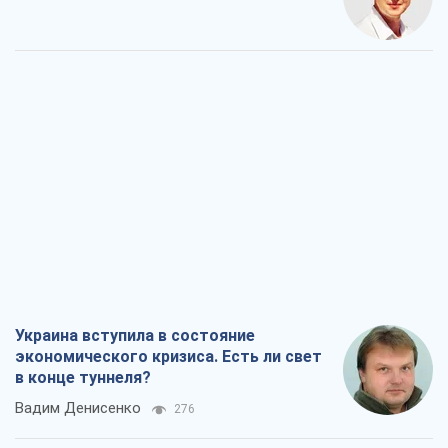
Украина вступила в состояние
экономического кризиса. Есть ли свет
в конце туннеля?
Вадим Денисенко
276
Чей будет Крым, тот и победит (NSJ), а
украинских футбольных чиновников
могут назвать убийцами
Александр Кирш
2,0 т.
Запад проспал угрозу: Россия может
проверить НАТО войной
Леонид Невзлин
5,6 т.