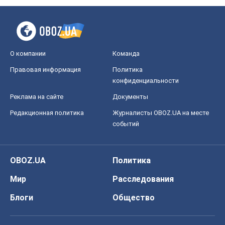
OBOZ.UA
Политика
Мир
Расследования
Блоги
Общество
Регионы Украины
Киев
Харьков
Запорожье
Днепр
Черкассы
Спорт
Футбол
Баскетбол
Хоккей
Бокс