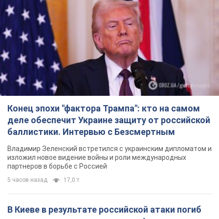
баллистики. Интервью с Безсмертным
Владимир Зеленский встретился с украинским дипломатом и
изложил новое видение войны и роли международных
партнеров в борьбе с Россией
5 часов назад
17,0 т.
В Киеве в результате российской атаки погиб
человек, пострадали четверо. Фото
Враг продолжает регулярный ракетный террор столицы
час назад
26,9 т.
Украина поразила Ильский и Сызранский НПЗ и
пост наблюдения на буровой установке
"Сиваш": Генштаб раскрыл детали. Фото и
видео
Россию область всю ночь атаковали БПЛА
5 часов назад
3,4 т.