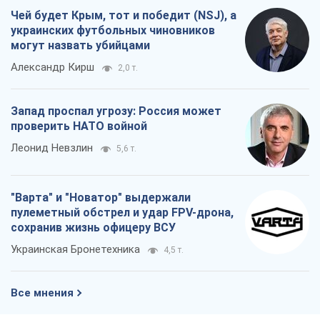
"Варта" и "Новатор" выдержали
пулеметный обстрел и удар FPV-дрона,
сохранив жизнь офицеру ВСУ
Украинская Бронетехника
4,5 т.
Все мнения
О компании
Команда
Правовая информация
Политика
конфиденциальности
Реклама на сайте
Документы
Редакционная политика
Журналисты OBOZ.UA на месте
событий