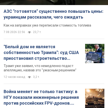
бального зала стоимостью 400 млн
Трамп уже заявил, что немедленно подаст
долларов
апелляцию, назвав это "ужасным решением"
12 часов назад
3,2 т.
Война меняет не только тактику: в
НГУ показали инженерные решения
против российских FPV-дронов.
Фото
Это "постапокалиптическая эстетика из мира
"Безумного Макса"
12 часов назад
9,9 т.