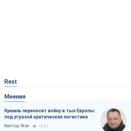
Мнения
Кремль переносит войну в тыл Европы:
под угрозой критическая логистика
Виктор Ягун
11,6 т.
На чьей стороне истории выступает
Дональд Трамп?
Виктор Каспрук
9,8 т.
О запланированной вырубке более 600
деревьев и теплотрассе: что
происходит на Теремках в Киеве
Владислав Самойленко
1,1 т.