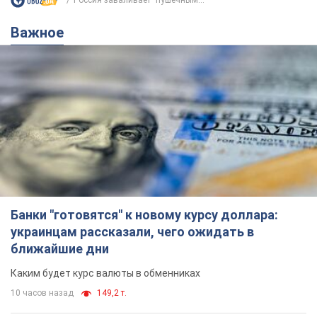
украинцам рассказали, чего ожидать в
ближайшие дни
Каким будет курс валюты в обменниках
10 часов назад
149,2 т.
Украинцам обещают по 850 грн от
мобильных операторов: что не так с
этими сообщениями
Как не попасть в ловушку мошенников
6.08.2026 21:02
13,6 т.
Самый дорогой футболист
"Динамо" забил "Карабаху" уже на
10-й минуте матча. Видео
Поединок проходит в Польше
6.08.2026 20:48
5,9 т.