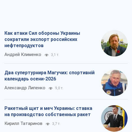
Ракетный щит и меч Украины: ставка
на производство собственных ракет
Кирилл Татаринов
3,7 т.
Посмертная "презумпция виновности":
кто разрешил ТЦК судить погибших
защитников
Марина Ставнійчук
8,5 т.
Все мнения
О компании
Команда