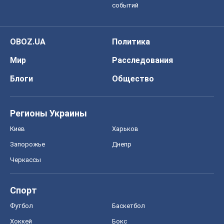
Спорт
Футбол
Баскетбол
Хоккей
Бокс
Формула-1
Моя школа
ГДЗ
Учебники
Онлайн уроки
ДПА
ЗНО
НМТ
СНГ решебники
Авто
Тест Драйв
Электромобили