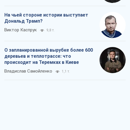
Как атаки Сил обороны Украины
сократили экспорт российских
нефтепродуктов
Андрей Клименко
3,1 т.
Два супертурнира Магучих: спортивній
календарь осени-2026
Александр Липенко
9,0 т.