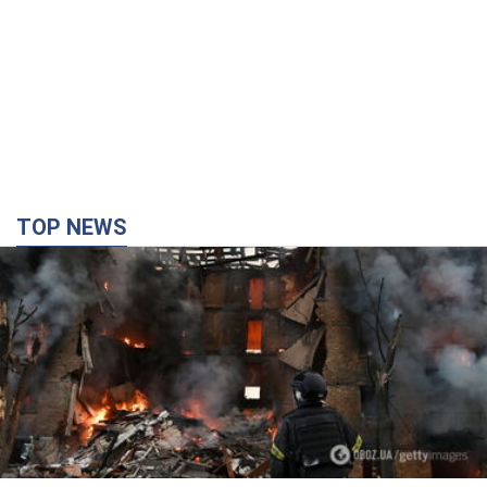
Кремль "сжигает" последние запасы
баллистики в Украине: что будет далее?
Интервью с Шарпом
В июле страна-агрессор установила "рекорд" по количеству
запущенных по Украине баллистических ракет
2 часа назад
23,9 т.
В Екатеринбурге атакован склад Wildberries:
есть попадания, поднялся дым. Фото и видео
Россиянам не помогла даже работа ПВО
2 часа назад
6,5 т.