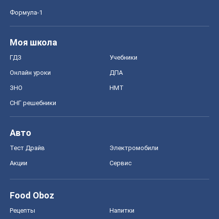
Акции
Сервис
Food Oboz
Рецепты
Напитки
Диеты
Экономика
Рынки и компании
Mакроэкономика
MedOboz
Новости медицины
MAMACLUB
Шоу
Афиша
Сплетни