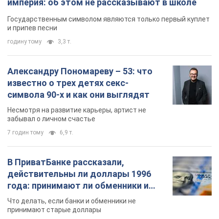
империя: об этом не рассказывают в школе
Государственным символом являются только первый куплет
и припев песни
годину тому
3,3 т.
Александру Пономареву – 53: что
известно о трех детях секс-
символа 90-х и как они выглядят
Несмотря на развитие карьеры, артист не
забывал о личном счастье
7 годин тому
6,9 т.
В ПриватБанке рассказали,
действительны ли доллары 1996
года: принимают ли обменники и
банки такие купюры
Что делать, если банки и обменники не
принимают старые доллары